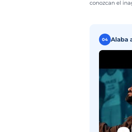
conozcan el ina
Alaba 
04