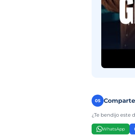
Compart
05
¿Te bendijo este 
WhatsApp