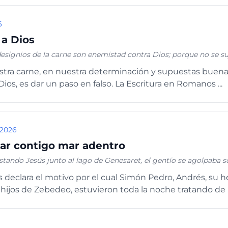
6
a Dios
esignios de la carne son enemistad contra Dios; porque no se suj
 pueden; y los que viven según la carne no pueden agradar a Di
stra carne, en nuestra determinación y supuestas buena
 carne, sino según el Espíritu, si es que el Espíritu de Dios mora e
Dios, es dar un paso en falso. La Escritura en Romanos ...
l Espíritu de Cristo, no es de él.” ROMANOS 8:7-9
 2026
ar contigo mar adentro
tando Jesús junto al lago de Genesaret, el gentío se agolpaba sob
Y vio dos barcas que estaban cerca de la orilla del lago; y los pes
s declara el motivo por el cual Simón Pedro, Andrés, su 
do de ellas, lavaban sus redes. Y entrando en una de aquellas ba
hijos de Zebedeo, estuvieron toda la noche tratando de .
 que la apartase de tierra un poco; y sentándose, enseñaba desde
 terminó de hablar, dijo a Simón: Boga mar adentro, y echad vu
endo Simón, le dijo: Maestro, toda la noche hemos estado trabaj
as en tu palabra echaré la red. Y habiéndolo hecho, encerraron