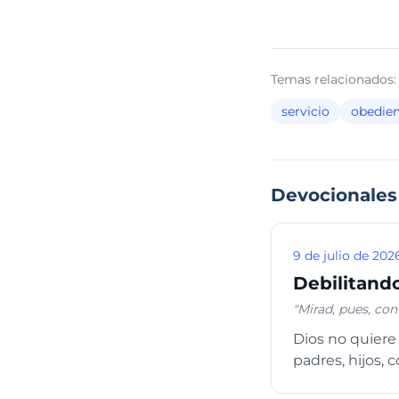
Temas relacionados:
servicio
obedien
Devocionales
9 de julio de 202
Debilitando
"Mirad, pues, co
tiempo, porque lo
Dios no quiere
voluntad del Seño
padres, hijos, c
del Espíritu, ha
alabando al Seño
nombre de nuestr