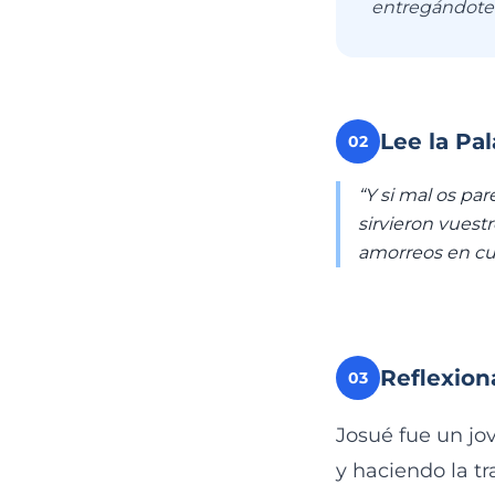
entregándote 
Lee la Pa
02
“Y si mal os par
sirvieron vuestr
amorreos en cuy
Reflexion
03
Josué fue un jo
y haciendo la tr