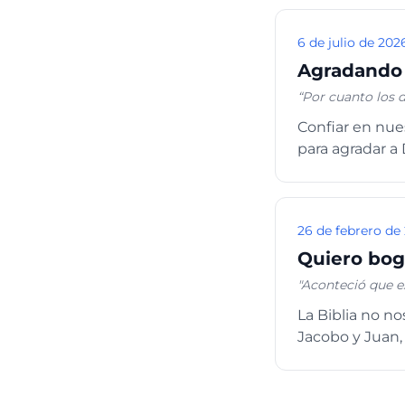
6 de julio de 202
Agradando 
“Por cuanto los d
Dios, ni tampoco
Confiar en nue
no vivís según la
para agradar a 
alguno no tiene e
26 de febrero de
Quiero bog
"Aconteció que es
palabra de Dios. 
La Biblia no no
habiendo descendi
Jacobo y Juan, 
de Simón, le rogó
multitud. Cuando
pescar. Respondi
hemos pescado; m