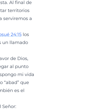
ta. Al final de
r territorios
sa serviremos a
osué 24:15
los
es un llamado
avor de Dios,
legar al punto
ispongo mi vida
eo “abad” que
ambién es el
l Señor: