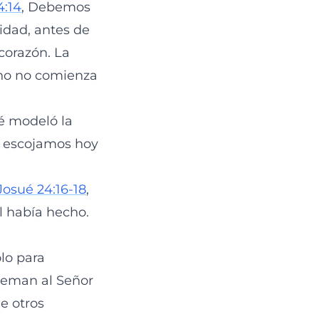
4:14
, Debemos
tidad, antes de
corazón. La
uino no comienza
ué modeló la
es escojamos hoy
Josué 24:16-18
,
l había hecho.
lo para
 teman al Señor
ue otros