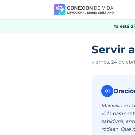
Ya está d
Servir 
viernes, 24 de abr
Oració
01
Maravilloso Pa
vida para ser
sabiduría, en
rodean. Que m