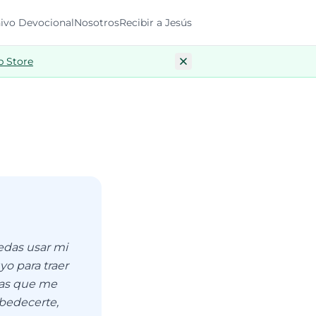
ivo Devocional
Nosotros
Recibir a Jesús
p Store
edas usar mi
o para traer
onas que me
obedecerte,