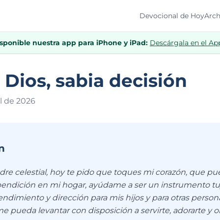
Devocional de Hoy
Arch
isponible nuestra app para iPhone y iPad:
Descárgala en el Ap
a Dios, sabia decisión
il de 202
6
n
dre celestial, hoy te pido que toques mi corazón, que pu
 bendición en mi hogar, ayúdame a ser un instrumento tuy
tendimiento y dirección para mis hijos y para otras pers
e pueda levantar con disposición a servirte, adorarte y 