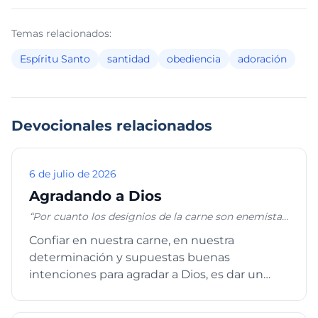
Temas relacionados:
Espíritu Santo
santidad
obediencia
adoración
Devocionales relacionados
6 de julio de 2026
Agradando a Dios
“Por cuanto los designios de la carne son enemistad
contra Dios; porque no se sujetan a la ley de Dios, ni
Confiar en nuestra carne, en nuestra
tampoco pueden; y los que viven según la carne no
determinación y supuestas buenas
pueden agradar a Dios. Mas vosotros no vivís según
la carne, sino según el Espíritu, si es que el Espíritu
intenciones para agradar a Dios, es dar un
de Dios mora en vosotros. Y si alguno no tiene el
paso en falso. La Escritura en Romanos ...
Espíritu de Cristo, no es de él.” ROMANOS 8:7-9