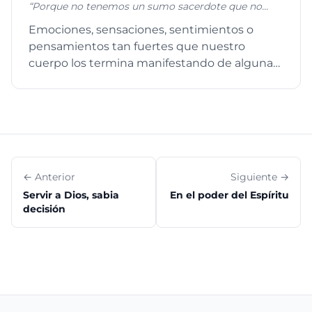
“Porque no tenemos un sumo sacerdote que no
pueda compadecerse de nuestras debilidades, sino
Emociones, sensaciones, sentimientos o
uno que fue tentado en todo según nuestra
pensamientos tan fuertes que nuestro
semejanza, pero sin pecado.” Hebreos 4:15
cuerpo los termina manifestando de alguna
manera, como por ejemplo, acelerac...
← Anterior
Siguiente →
Servir a Dios, sabia
En el poder del Espíritu
decisión