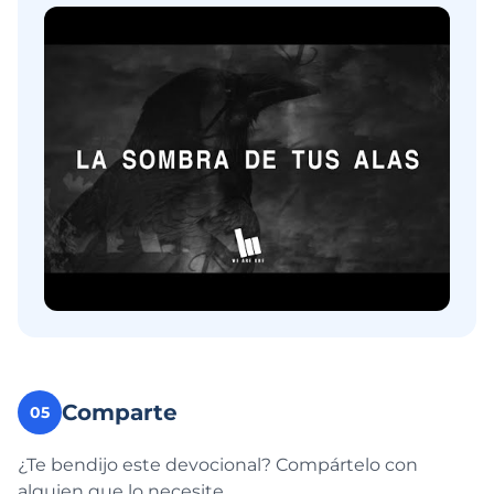
Comparte
05
¿Te bendijo este devocional? Compártelo con
alguien que lo necesite.