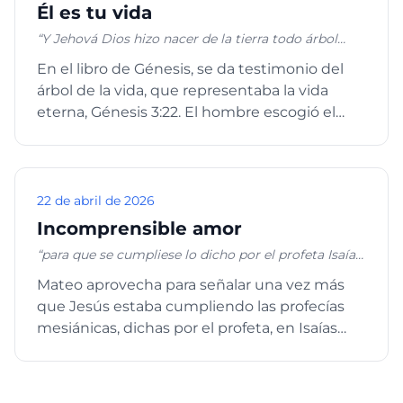
Él es tu vida
“Y Jehová Dios hizo nacer de la tierra todo árbol
delicioso a la vista, y bueno para comer; también el
En el libro de Génesis, se da testimonio del
árbol de vida en medio del huerto, y el árbol de la
árbol de la vida, que representaba la vida
ciencia del bien y del mal.”, Génesis 2:9 “El que tiene
oído, oiga lo que el Espíritu dice a las iglesias. Al que
eterna, Génesis 3:22. El hombre escogió el
venciere, le daré a comer del árbol de la vida, el cual
árbol de la ciencia d...
está en medio del paraíso de Dios.” Apocalipsis 2:7
22 de abril de 2026
Incomprensible amor
“para que se cumpliese lo dicho por el profeta Isaías,
cuando dijo: He aquí mi siervo, a quien he escogido;
Mateo aprovecha para señalar una vez más
mi Amado, en quien se agrada mi alma; pondré mi
que Jesús estaba cumpliendo las profecías
Espíritu sobre él, y a los gentiles anunciará juicio. No
contenderá, ni voceará, ni nadie oirá en las calles su
mesiánicas, dichas por el profeta, en Isaías
voz. La caña cascada no quebrará, y el pábilo que
42:1-4. La palabra “sier...
humea no apagará, hasta que saque a victoria el
juicio. Y en su nombre esperarán los gentiles”. Mateo
12:17-21