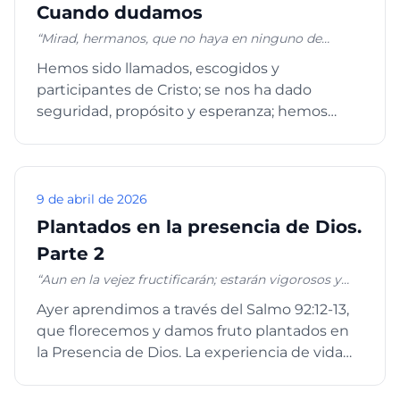
Cuando dudamos
“Mirad, hermanos, que no haya en ninguno de
vosotros corazón malo de incredulidad para
Hemos sido llamados, escogidos y
apartarse del Dios vivo; antes exhortaos los unos a
participantes de Cristo; se nos ha dado
los otros cada día, entre tanto que se dice: Hoy; para
que ninguno de vosotros se endurezca por el
seguridad, propósito y esperanza; hemos
engaño del pecado. Porque somos hechos
disfrutado de la gracia, misericordia y...
participantes de Cristo, con tal que retengamos
firme hasta el fin nuestra confianza del principio,”
Hebreos 3:12-14
9 de abril de 2026
Plantados en la presencia de Dios.
Parte 2
“Aun en la vejez fructificarán; estarán vigorosos y
verdes, para anunciar que Jehová mi fortaleza es
Ayer aprendimos a través del Salmo 92:12-13,
recto, y que en él no hay injusticia”. Salmos 92:14-15
que florecemos y damos fruto plantados en
la Presencia de Dios. La experiencia de vida
de un creyente fiel ...