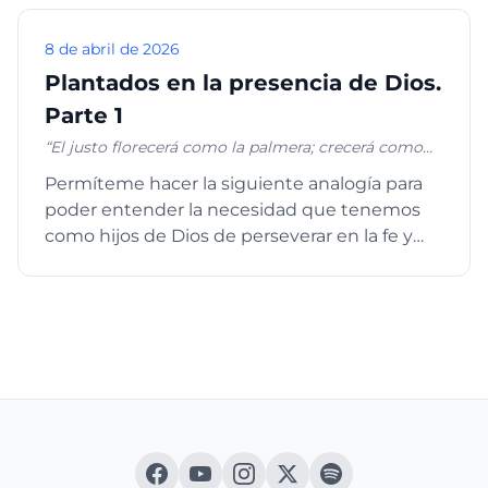
8 de abril de 2026
Plantados en la presencia de Dios.
Parte 1
“El justo florecerá como la palmera; crecerá como
cedro en el Líbano. Plantados en la casa de Jehová,
Permíteme hacer la siguiente analogía para
en los atrios de nuestro Dios florecerán”. Salmos
poder entender la necesidad que tenemos
92:12-13
como hijos de Dios de perseverar en la fe y
crecer cada día dependien...