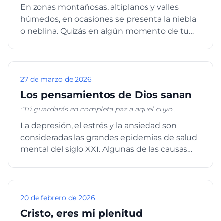
tus consolaciones alegraban mi alma.” Salmos 94:19
En zonas montañosas, altiplanos y valles
húmedos, en ocasiones se presenta la niebla
o neblina. Quizás en algún momento de tu
vida habrás podido ser tes...
27 de marzo de 2026
Los pensamientos de Dios sanan
"Tú guardarás en completa paz a aquel cuyo
pensamiento en ti persevera; porque en ti ha
La depresión, el estrés y la ansiedad son
confiado." Isaías 26:3 "Estas cosas os he hablado para
consideradas las grandes epidemias de salud
que en mí tengáis paz. En el mundo tendréis
aflicción; pero confiad, yo he vencido al mundo."
mental del siglo XXI. Algunas de las causas
Juan 16:33
que han aumentado esta...
20 de febrero de 2026
Cristo, eres mi plenitud