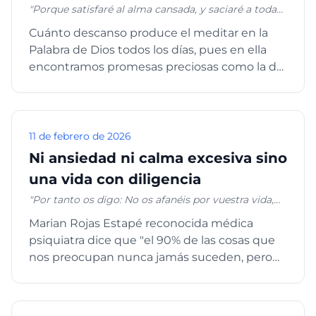
"Porque satisfaré al alma cansada, y saciaré a toda
alma entristecida." Jeremías 31:25
Cuánto descanso produce el meditar en la
Palabra de Dios todos los días, pues en ella
encontramos promesas preciosas como la del
pasaje principal de hoy...
11 de febrero de 2026
Ni ansiedad ni calma excesiva sino
una vida con diligencia
"Por tanto os digo: No os afanéis por vuestra vida,
qué habéis de comer o qué habéis de beber; ni por
Marian Rojas Estapé reconocida médica
vuestro cuerpo, qué habéis de vestir. ¿No es la vida
psiquiatra dice que "el 90% de las cosas que
más que el alimento, y el cuerpo más que el
vestido?... ¿Y quién de vosotros podrá, por mucho
nos preocupan nunca jamás suceden, pero
que se afane, añadir a su estatura un codo? Y por el
nuestro cuerpo y nuestra ment...
vestido, ¿por qué os afanáis? Considerad los lirios
del campo, cómo crecen: no trabajan ni hilan; pero
os digo, que ni aun Salomón con toda su gloria se