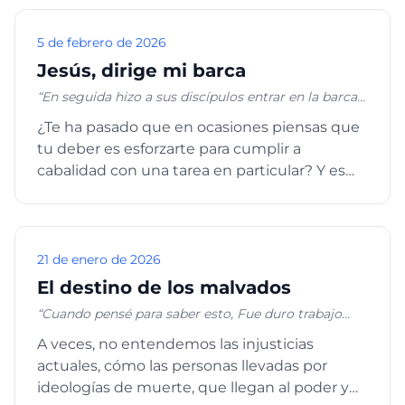
cualquiera a su compañero." Éxodo 33:11a
5 de febrero de 2026
Jesús, dirige mi barca
“En seguida hizo a sus discípulos entrar en la barca e
ir delante de él a Betsaida, en la otra ribera, entre
¿Te ha pasado que en ocasiones piensas que
tanto que él despedía a la multitud. Y después que
tu deber es esforzarte para cumplir a
los hubo despedido, se fue al monte a orar; y al venir
la noche, la barca estaba en medio del mar, y él solo
cabalidad con una tarea en particular? Y es
en tierra. Y viéndoles remar con gran fatiga, porque
que cuando actuamos conform...
el viento les era contrario, cerca de la cuarta vigilia
de la noche vino a ellos andando sobre el mar, y
quería adelantárseles.” Marcos 6:45-48
21 de enero de 2026
El destino de los malvados
“Cuando pensé para saber esto, Fue duro trabajo
para mí, Hasta que entrando en el santuario de Dios,
A veces, no entendemos las injusticias
Comprendí el fin de ellos. Ciertamente los has
actuales, cómo las personas llevadas por
puesto en deslizaderos; En asolamientos los harás
caer.” Salmos 73:16-18 “¿Por qué se amotinan las
ideologías de muerte, que llegan al poder y
gentes, Y los pueblos piensan cosas vanas? Se