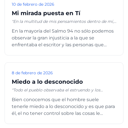
vistió así como uno de ellos… No os afanéis, pues,
10 de febrero de 2026
diciendo: ¿Qué comeremos, o qué beberemos, o
Mi mirada puesta en Tí
qué vestiremos? Porque los gentiles buscan todas
estas cosas; pero vuestro Padre celestial sabe que
"En la multitud de mis pensamientos dentro de mí,
tenéis necesidad de todas estas cosas." Mateo 6:25,
Tus consolaciones alegraban mi alma." Salmos 94:19
En la mayoría del Salmo 94 no sólo podemos
27-29, 31-32
observar la gran injusticia a la que se
enfrentaba el escritor y las personas que
estaban a su alrededor, sin...
8 de febrero de 2026
Miedo a lo desconocido
"Todo el pueblo observaba el estruendo y los
relámpagos, y el sonido de la bocina, y el monte que
Bien conocemos que el hombre suele
humeaba; y viéndolo el pueblo, temblaron, y se
tenerle miedo a lo desconocido y es que para
pusieron de lejos. Y dijeron a Moisés: Habla tú con
nosotros, y nosotros oiremos; pero no hable Dios
él, el no tener control sobre las cosas le
con nosotros, para que no muramos." Éxodo 20:18-19
produce incertidumbre, frustr...
"Y hablaba Jehová a Moisés cara a cara, como habla