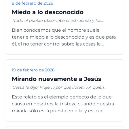
8 de febrero de 2026
Miedo a lo desconocido
"Todo el pueblo observaba el estruendo y los
relámpagos, y el sonido de la bocina, y el monte que
Bien conocemos que el hombre suele
humeaba; y viéndolo el pueblo, temblaron, y se
tenerle miedo a lo desconocido y es que para
pusieron de lejos. Y dijeron a Moisés: Habla tú con
nosotros, y nosotros oiremos; pero no hable Dios
él, el no tener control sobre las cosas le
con nosotros, para que no muramos." Éxodo 20:18-19
produce incertidumbre, frustr...
"Y hablaba Jehová a Moisés cara a cara, como habla
cualquiera a su compañero." Éxodo 33:11a
19 de febrero de 2026
Mirando nuevamente a Jesús
"Jesús le dijo: Mujer, ¿por qué lloras? ¿A quién
buscas? Ella, pensando que era el hortelano, le dijo:
Este relato es el ejemplo perfecto de lo que
Señor, si tú lo has llevado, dime dónde lo has
causa en nosotros la tristeza cuando nuestra
puesto, y yo lo llevaré. Jesús le dijo: ¡María!
Volviéndose ella, le dijo: ¡Raboni! (que quiere decir,
mirada sólo está puesta en ella, y es que
Maestro)." Juan 20:15-16
como a María, la tri...