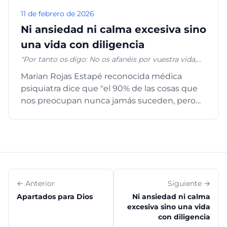
11 de febrero de 2026
Ni ansiedad ni calma excesiva sino
una vida con diligencia
"Por tanto os digo: No os afanéis por vuestra vida,
qué habéis de comer o qué habéis de beber; ni por
Marian Rojas Estapé reconocida médica
vuestro cuerpo, qué habéis de vestir. ¿No es la vida
psiquiatra dice que "el 90% de las cosas que
más que el alimento, y el cuerpo más que el
vestido?... ¿Y quién de vosotros podrá, por mucho
nos preocupan nunca jamás suceden, pero
que se afane, añadir a su estatura un codo? Y por el
nuestro cuerpo y nuestra ment...
vestido, ¿por qué os afanáis? Considerad los lirios
del campo, cómo crecen: no trabajan ni hilan; pero
os digo, que ni aun Salomón con toda su gloria se
vistió así como uno de ellos… No os afanéis, pues,
diciendo: ¿Qué comeremos, o qué beberemos, o
qué vestiremos? Porque los gentiles buscan todas
estas cosas; pero vuestro Padre celestial sabe que
← Anterior
Siguiente →
tenéis necesidad de todas estas cosas." Mateo 6:25,
Apartados para Dios
Ni ansiedad ni calma
27-29, 31-32
excesiva sino una vida
con diligencia