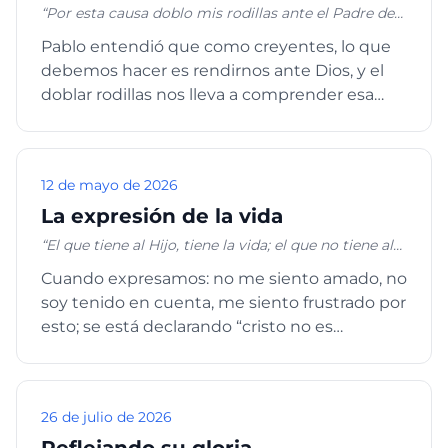
“Por esta causa doblo mis rodillas ante el Padre de
nuestro Señor Jesucristo, de quien toma nombre
Pablo entendió que como creyentes, lo que
toda familia en los cielos y en la tierra, para que os
debemos hacer es rendirnos ante Dios, y el
dé, conforme a las riquezas de su gloria, el ser
fortalecidos con poder en el hombre interior por su
doblar rodillas nos lleva a comprender esa
Espíritu”; Efesios 3:14-16
rendición, pues es una m...
12 de mayo de 2026
La expresión de la vida
“El que tiene al Hijo, tiene la vida; el que no tiene al
Hijo de Dios no tiene la vida.” 1 Juan 5:12
Cuando expresamos: no me siento amado, no
soy tenido en cuenta, me siento frustrado por
esto; se está declarando “cristo no es
suficiente”, y esto es tr...
26 de julio de 2026