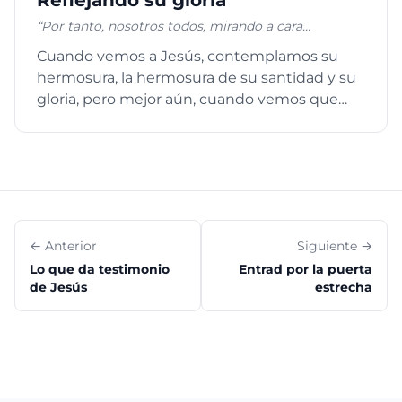
Reflejando su gloria
“Por tanto, nosotros todos, mirando a cara
descubierta como en un espejo la gloria del Señor,
Cuando vemos a Jesús, contemplamos su
somos transformados de gloria en gloria en la
hermosura, la hermosura de su santidad y su
misma imagen, como por el Espíritu del Señor.” 2
Corintios 3:18
gloria, pero mejor aún, cuando vemos que
todo eso tan bonito lo extien...
← Anterior
Siguiente →
Lo que da testimonio
Entrad por la puerta
de Jesús
estrecha