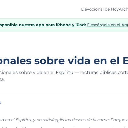
Devocional de Hoy
Arch
isponible nuestra app para iPhone y iPad:
Descárgala en el Ap
nales sobre vida en el E
onales sobre vida en el Espíritu — lecturas bíblicas cort
za.
6
d en el Espíritu, y no satisfagáis los deseos de la carne. Porque e
 Espíritu, y el del Espíritu es contra la carne; y éstos se oponen e