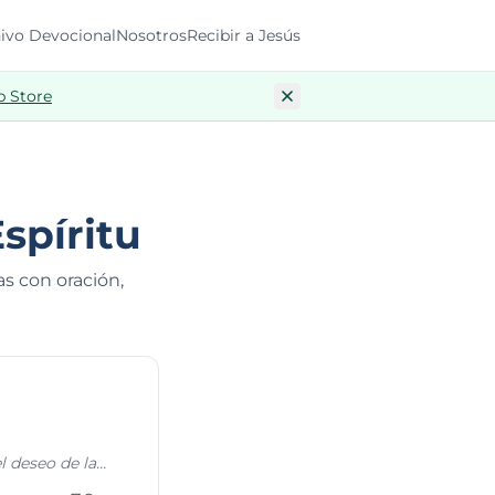
ivo Devocional
Nosotros
Recibir a Jesús
p Store
spíritu
as con oración,
l deseo de la
ntre sí, para que