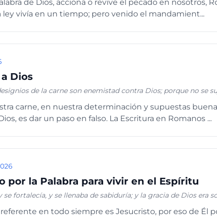
 Palabra de Dios, acciona o revive el pecado en nosotros,
uisiereis. Pero si sois guiados por el Espíritu, no estáis bajo la le
la ley vivía en un tiempo; pero venido el mandamient...
son de Cristo han crucificado la carne con sus pasiones y deseos.
 también por el Espíritu.” Gálatas 5:24-25
6
a Dios
esignios de la carne son enemistad contra Dios; porque no se suj
 pueden; y los que viven según la carne no pueden agradar a Di
stra carne, en nuestra determinación y supuestas buena
 carne, sino según el Espíritu, si es que el Espíritu de Dios mora e
Dios, es dar un paso en falso. La Escritura en Romanos ...
l Espíritu de Cristo, no es de él.” ROMANOS 8:7-9
2026
 por la Palabra para vivir en el Espíritu
y se fortalecía, y se llenaba de sabiduría; y la gracia de Dios era s
 crecía en sabiduría y en estatura, y en gracia para con Dios y los h
referente en todo siempre es Jesucristo, por eso de Él