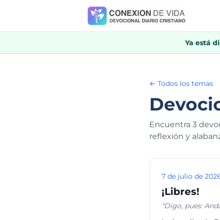
Ya está d
← Todos los temas
Devocio
Encuentra 3 devoci
reflexión y alaban
7 de julio de 202
¡Libres!
“Digo, pues: Anda
carne es contra el