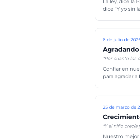
La ley, dice la
no hagáis lo que q
dice “Y yo sin 
18 “Pero los que 
Espíritu, andemos
6 de julio de 202
Agradando 
“Por cuanto los d
Dios, ni tampoco
Confiar en nue
no vivís según la
para agradar a 
alguno no tiene e
25 de marzo de 
Crecimiento
"Y el niño crecía 
2:40 "Y Jesús
Nuestro mejor 