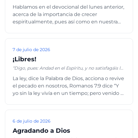
en todo en aquel que es la cabeza, esto es, Cristo, de
Hablamos en el devocional del lunes anterior,
quien todo el cuerpo, bien concertado y unido entre
acerca de la importancia de crecer
sí por todas las coyunturas que se ayudan
mutuamente, según la actividad propia de cada
espiritualmente, pues así como en nuestra
miembro, recibe su crecimiento para ir edificándose
vida física si no crecemos y ...
en amor.” Efesios 4:15-16
7 de julio de 2026
¡Libres!
“Digo, pues: Andad en el Espíritu, y no satisfagáis los
deseos de la carne. Porque el deseo de la carne es
La ley, dice la Palabra de Dios, acciona o revive
contra el Espíritu, y el del Espíritu es contra la carne;
el pecado en nosotros, Romanos 7:9 dice “Y
y éstos se oponen entre sí, para que no hagáis lo
que quisiereis. Pero si sois guiados por el Espíritu,
yo sin la ley vivía en un tiempo; pero venido el
no estáis bajo la ley.” Gálatas 5:16-18 “Pero los que
mandamient...
son de Cristo han crucificado la carne con sus
pasiones y deseos. Si vivimos por el Espíritu,
andemos también por el Espíritu.” Gálatas 5:24-25
6 de julio de 2026
Agradando a Dios