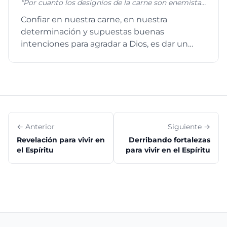
“Por cuanto los designios de la carne son enemistad
contra Dios; porque no se sujetan a la ley de Dios, ni
Confiar en nuestra carne, en nuestra
tampoco pueden; y los que viven según la carne no
determinación y supuestas buenas
pueden agradar a Dios. Mas vosotros no vivís según
la carne, sino según el Espíritu, si es que el Espíritu
intenciones para agradar a Dios, es dar un
de Dios mora en vosotros. Y si alguno no tiene el
paso en falso. La Escritura en Romanos ...
Espíritu de Cristo, no es de él.” ROMANOS 8:7-9
← Anterior
Siguiente →
Revelación para vivir en
Derribando fortalezas
el Espíritu
para vivir en el Espíritu