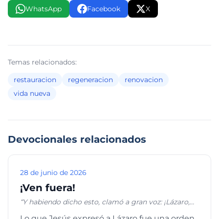
WhatsApp
Facebook
X
Temas relacionados:
restauracion
regeneracion
renovacion
vida nueva
Devocionales relacionados
28 de junio de 2026
¡Ven fuera!
“Y habiendo dicho esto, clamó a gran voz: ¡Lázaro,
ven fuera!” Juan 11:43
Lo que Jesús expresó a Lázaro fue una orden,