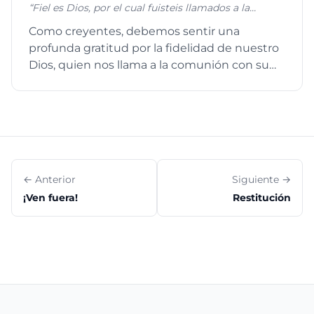
“Fiel es Dios, por el cual fuisteis llamados a la
comunión con su Hijo Jesucristo nuestro Señor.” 1
Como creyentes, debemos sentir una
Corintios 1:9 “La gracia del Señor Jesucristo, el amor
profunda gratitud por la fidelidad de nuestro
de Dios, y la comunión del Espíritu Santo sean con
todos vosotros. Amén.” 2 Corintios 13:14
Dios, quien nos llama a la comunión con su
Hijo Jesucristo, nuestro Señ...
← Anterior
Siguiente →
¡Ven fuera!
Restitución