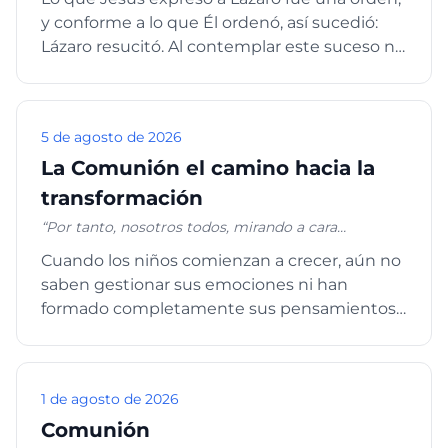
y conforme a lo que Él ordenó, así sucedió:
Lázaro resucitó. Al contemplar este suceso no
puedo dejar de pe...
5 de agosto de 2026
La Comunión el camino hacia la
transformación
“Por tanto, nosotros todos, mirando a cara
descubierta como en un espejo la gloria del Señor,
Cuando los niños comienzan a crecer, aún no
somos transformados de gloria en gloria en la
saben gestionar sus emociones ni han
misma imagen, como por el Espíritu del Señor.” 2
Corintios 3:18 “No os conforméis a este siglo, sino
formado completamente sus pensamientos.
transformaos por medio de la renovación de
Es común verlos hacer "pataleta...
vuestro entendimiento, para que comprobéis cuál
sea la buena voluntad de Dios, agradable y
perfecta.” Romanos 12:2
1 de agosto de 2026
Comunión