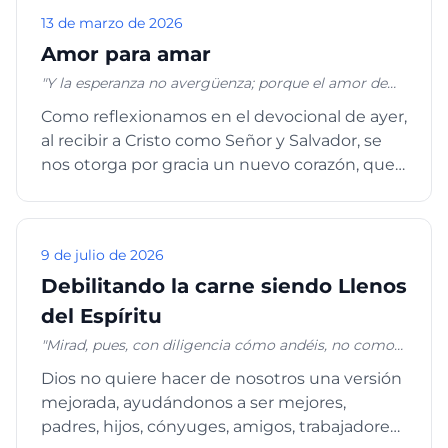
13 de marzo de 2026
Amor para amar
"Y la esperanza no avergüenza; porque el amor de
Dios ha sido derramado en nuestros corazones por
Como reflexionamos en el devocional de ayer,
el Espíritu Santo que nos fue dado." Romanos 5:5
al recibir a Cristo como Señor y Salvador, se
nos otorga por gracia un nuevo corazón, que
es espiritual, en...
9 de julio de 2026
Debilitando la carne siendo Llenos
del Espíritu
"Mirad, pues, con diligencia cómo andéis, no como
necios sino como sabios, aprovechando bien el
Dios no quiere hacer de nosotros una versión
tiempo, porque los días son malos. Por tanto, no
mejorada, ayudándonos a ser mejores,
seáis insensatos, sino entendidos de cuál sea la
voluntad del Señor. No os embriaguéis con vino, en
padres, hijos, cónyuges, amigos, trabajadores,
lo cual hay disolución; antes bien sed llenos del