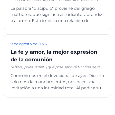
que ama a Dios, ame también a su hermano." 1 Juan
La palabra "discípulo" proviene del griego
4:21
mathētēs, que significa estudiante, aprendiz
o alumno. Esto implica una relación de
aprendizaje activa, no so...
9 de agosto de 2026
La fe y amor, la mejor expresión
de la comunión
“Ahora, pues, Israel, ¿qué pide Jehová tu Dios de ti,
sino que temas a Jehová tu Dios, que andes en
Como vimos en el devocional de ayer, Dios no
todos sus caminos, y que lo ames, y sirvas a Jehová
solo nos da mandamientos; nos hace una
tu Dios con todo tu corazón y con toda tu alma; que
guardes los mandamientos de Jehová y sus
invitación a una intimidad total. Al pedir a su
estatutos, que yo te prescribo hoy, para que tengas
pueblo que lo oiga, ...
prosperidad?” Deuteronomio 10:12-13