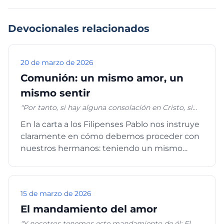
Devocionales relacionados
20 de marzo de 2026
Comunión: un mismo amor, un
mismo sentir
"Por tanto, si hay alguna consolación en Cristo, si
algún consuelo de amor, si alguna comunión del
En la carta a los Filipenses Pablo nos instruye
Espíritu, si algún afecto entrañable, si alguna
claramente en cómo debemos proceder con
misericordia, completad mi gozo, sintiendo lo
mismo, teniendo el mismo amor, unánimes,
nuestros hermanos: teniendo un mismo
sintiendo una misma cosa. Nada hagáis por
amor, unánimes, en un mismo...
contienda o por vanagloria; antes bien con
humildad, estimando cada uno a los demás como
superiores a él mismo; no mirando cada uno por lo
15 de marzo de 2026
suyo propio, sino cada cual también por lo de los
otros." Filipenses 2:1-4
El mandamiento del amor
"Y nosotros tenemos este mandamiento de él: El