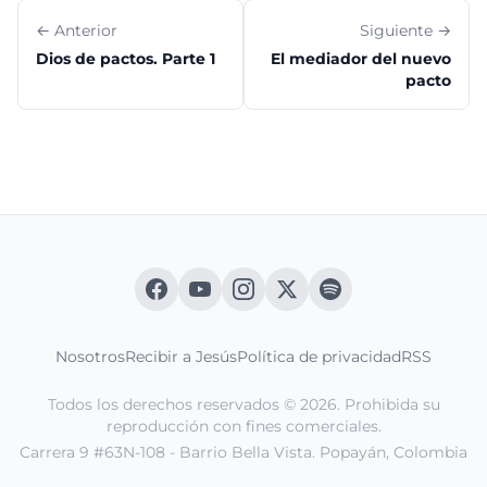
pues, a Jesús de lejos, corrió, y se arrodilló ante él.”
Marcos 5:1-6
← Anterior
Siguiente →
Dios de pactos. Parte 1
El mediador del nuevo
pacto
Nosotros
Recibir a Jesús
Política de privacidad
RSS
Todos los derechos reservados © 2026. Prohibida su
reproducción con fines comerciales.
Carrera 9 #63N-108 - Barrio Bella Vista. Popayán, Colombia