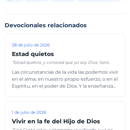
Devocionales relacionados
28 de julio de 2026
Estad quietos
“Estad quietos, y conoced que yo soy Dios; Seré
exaltado entre las naciones; enaltecido seré en la
Las circunstancias de la vida las podemos vivir
tierra” Salmos 46:10 “¿Por qué te abates, oh alma
en el alma, en nuestro propio esfuerzo, o en el
mía, Y te turbas dentro de mí? Espera en Dios;
porque aún he de alabarle, Salvación mía y Dios
Espíritu, en el poder de Dios. Y la enseñanza
mío.” Salmos 42:5
espiritual...
1 de julio de 2026
Vivir en la fe del Hijo de Dios
“Con Cristo estoy juntamente crucificado, y ya no