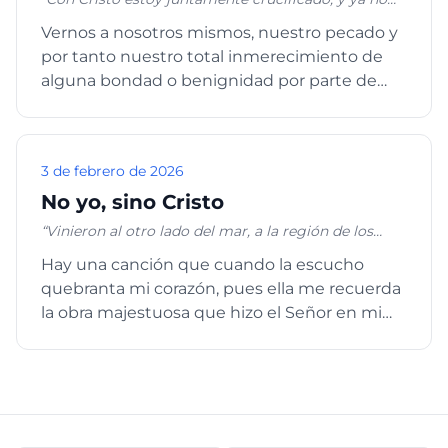
vivo yo, mas vive Cristo en mí; y lo que ahora vivo
Vernos a nosotros mismos, nuestro pecado y
en la carne, lo vivo en la fe del Hijo de Dios, el cual
por tanto nuestro total inmerecimiento de
me amó y se entregó a sí mismo por mí.” Gálatas
2:20
alguna bondad o benignidad por parte de
nuestro Señor, es una condi...
3 de febrero de 2026
No yo, sino Cristo
“Vinieron al otro lado del mar, a la región de los
gadarenos. Y cuando salió él de la barca, en seguida
Hay una canción que cuando la escucho
vino a su encuentro, de los sepulcros, un hombre
quebranta mi corazón, pues ella me recuerda
con un espíritu inmundo, que tenía su morada en
los sepulcros, y nadie podía atarle, ni aun con
la obra majestuosa que hizo el Señor en mi
cadenas. Porque muchas veces había sido atado
vida. Esto mismo me sucede ...
con grillos y cadenas, mas las cadenas habían sido
hechas pedazos por él, y desmenuzados los grillos; y
nadie le podía dominar. Y siempre, de día y de
noche, andaba dando voces en los montes y en los
sepulcros, e hiriéndose con piedras. Cuando vio,