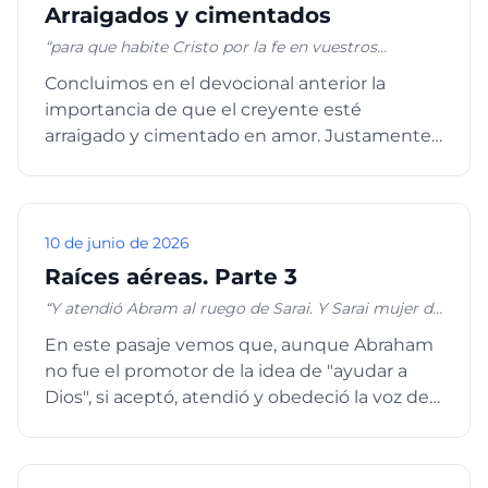
Arraigados y cimentados
“para que habite Cristo por la fe en vuestros
corazones, a fin de que, arraigados y cimentados en
Concluimos en el devocional anterior la
amor, seáis plenamente capaces de comprender
importancia de que el creyente esté
con todos los santos cuál sea la anchura, la longitud,
la profundidad y la altura, y de conocer el amor de
arraigado y cimentado en amor. Justamente,
Cristo, que excede a todo conocimiento, para que
la palabra "amor" proviene del gr...
seáis llenos de toda la plenitud de Dios. Y a Aquel
que es poderoso para hacer todas las cosas mucho
más abundantemente de lo que pedimos o
entendemos, según el poder que actúa en nosotros,
10 de junio de 2026
a él sea gloria en la iglesia en Cristo Jesús por todas
Raíces aéreas. Parte 3
las edades, por los siglos de los siglos. Amén”.
Efesios 3:17-21.
“Y atendió Abram al ruego de Sarai. Y Sarai mujer de
Abram tomó a Agar su sierva egipcia,... y la dio por
En este pasaje vemos que, aunque Abraham
mujer a Abram su marido.Y él se llegó a Agar, la
no fue el promotor de la idea de "ayudar a
cual concibió”; Génesis 16:2b, 3a y c, 4a.
Dios", si aceptó, atendió y obedeció la voz de
su esposa. Al no habe...