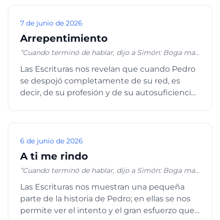
7 de junio de 2026
Arrepentimiento
“Cuando terminó de hablar, dijo a Simón: Boga mar
adentro, y echad vuestras redes para pescar.
Las Escrituras nos revelan que cuando Pedro
Respondiendo Simón, le dijo: Maestro, toda la noche
se despojó completamente de su red, es
hemos estado trabajando, y nada hemos pescado;
mas en tu palabra echaré la red. Y habiéndolo
decir, de su profesión y de su autosuficiencia,
hecho, encerraron gran cantidad de peces, y su red
pudo ser testigo del ...
se rompía… Viendo esto Simón Pedro, cayó de
rodillas ante Jesús, diciendo: Apártate de mí, Señor,
porque soy hombre pecador... Y cuando trajeron a
tierra las barcas, dejándolo todo, le siguieron”. Lucas
6 de junio de 2026
5:4-6, 8, 11
A ti me rindo
“Cuando terminó de hablar, dijo a Simón: Boga mar
adentro, y echad vuestras redes para pescar.
Las Escrituras nos muestran una pequeña
Respondiendo Simón, le dijo: Maestro, toda la noche
parte de la historia de Pedro; en ellas se nos
hemos estado trabajando, y nada hemos pescado;
mas en tu palabra echaré la red”. Lucas 5:4-5
permite ver el intento y el gran esfuerzo que