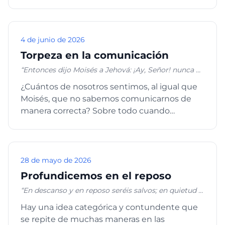
Pedro había puesto ...
4 de junio de 2026
Torpeza en la comunicación
“Entonces dijo Moisés a Jehová: ¡Ay, Señor! nunca he
sido hombre de fácil palabra, ni antes, ni desde que
¿Cuántos de nosotros sentimos, al igual que
tú hablas a tu siervo; porque soy tardo en el habla y
Moisés, que no sabemos comunicarnos de
torpe de lengua.” Éxodo 4:10
manera correcta? Sobre todo cuando
tenemos una diferencia con otra pe...
28 de mayo de 2026
Profundicemos en el reposo
“En descanso y en reposo seréis salvos; en quietud y
en confianza será vuestra fortaleza.”, Isaías 30:15b
Hay una idea categórica y contundente que
se repite de muchas maneras en las