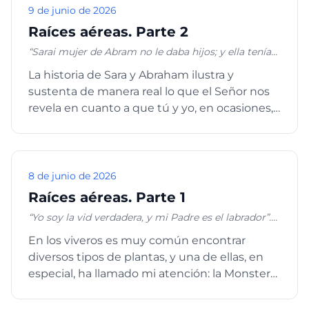
9 de junio de 2026
Raíces aéreas. Parte 2
“Sarai mujer de Abram no le daba hijos; y ella tenía
una sierva egipcia, que se llamaba Agar. Dijo
La historia de Sara y Abraham ilustra y
entonces Sarai a Abram: Ya ves que Jehová me ha
sustenta de manera real lo que el Señor nos
hecho estéril; te ruego, pues, que te llegues a mi
sierva; quizá tendré hijos de ella”. Génesis 16:1-2a.
revela en cuanto a que tú y yo, en ocasiones,
nos comportamos como l...
8 de junio de 2026
Raíces aéreas. Parte 1
“Yo soy la vid verdadera, y mi Padre es el labrador”.
Juan 15:1 “Yo soy la vid, vosotros los pámpanos; el
En los viveros es muy común encontrar
que permanece en mí, y yo en él, éste lleva mucho
diversos tipos de plantas, y una de ellas, en
fruto; porque separados de mí nada podéis hacer”.
Juan 15:5
especial, ha llamado mi atención: la Monstera,
o también conocida co...