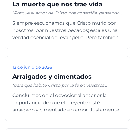
La muerte que nos trae vida
“Porque el amor de Cristo nos constriñe, pensando
esto: que si uno murió por todos, luego todos
Siempre escuchamos que Cristo murió por
murieron; y por todos murió, para que los que viven,
nosotros, por nuestros pecados; esta es una
ya no vivan para sí, sino para aquel que murió y
resucitó por ellos.” 2 Corintios 5:14-15
verdad esencial del evangelio. Pero también
es igualmente cierto y d...
12 de junio de 2026
Arraigados y cimentados
“para que habite Cristo por la fe en vuestros
corazones, a fin de que, arraigados y cimentados en
Concluimos en el devocional anterior la
amor, seáis plenamente capaces de comprender
importancia de que el creyente esté
con todos los santos cuál sea la anchura, la longitud,
la profundidad y la altura, y de conocer el amor de
arraigado y cimentado en amor. Justamente,
Cristo, que excede a todo conocimiento, para que
la palabra "amor" proviene del gr...
seáis llenos de toda la plenitud de Dios. Y a Aquel
que es poderoso para hacer todas las cosas mucho
más abundantemente de lo que pedimos o