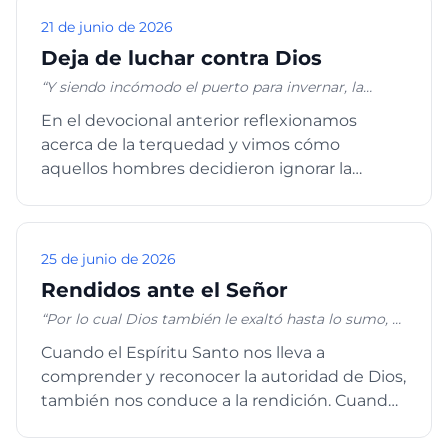
21 de junio de 2026
Deja de luchar contra Dios
“Y siendo incómodo el puerto para invernar, la
mayoría acordó zarpar también de allí, por si
En el devocional anterior reflexionamos
pudiesen arribar a Fenice, puerto de Creta que mira
acerca de la terquedad y vimos cómo
al nordeste y sudeste, e invernar allí. Y soplando una
brisa del sur, pareciéndoles que ya tenían lo que
aquellos hombres decidieron ignorar la
deseaban, levaron anclas e iban costeando Creta.
advertencia de Pablo y continuar nave...
Pero no mucho después dio contra la nave un
viento huracanado llamado Euroclidón. Y siendo
arrebatada la nave, y no pudiendo poner proa al
25 de junio de 2026
viento, nos abandonamos a él y nos dejamos llevar”
Hechos 27:12-15.
Rendidos ante el Señor
“Por lo cual Dios también le exaltó hasta lo sumo, y
le dio un nombre que es sobre todo nombre, para
Cuando el Espíritu Santo nos lleva a
que en el nombre de Jesús se doble toda rodilla de
comprender y reconocer la autoridad de Dios,
los que están en los cielos, y en la tierra, y debajo de
la tierra; y toq hx da lengua confiese que Jesucristo
también nos conduce a la rendición. Cuando
es el Señor, para gloria de Dios Padre”. Filipenses
su grandeza nos es revelada...
2:9-11