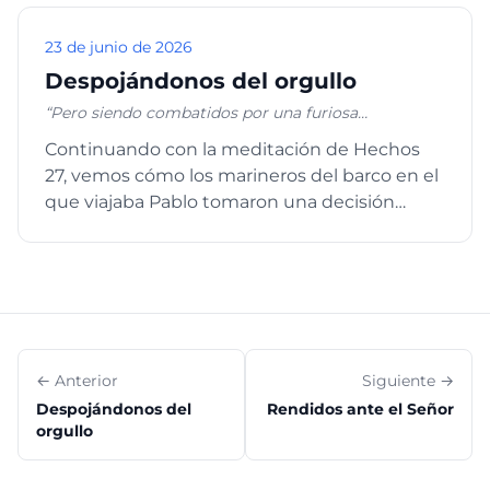
23 de junio de 2026
Despojándonos del orgullo
“Pero siendo combatidos por una furiosa
tempestad, al siguiente día empezaron a alijar, y al
Continuando con la meditación de Hechos
tercer día con nuestras propias manos arrojamos
27, vemos cómo los marineros del barco en el
los aparejos de la nave”. Hechos 27:18-19. “derribando
argumentos y toda altivez que se levanta contra el
que viajaba Pablo tomaron una decisión
conocimiento de Dios, y llevando cautivo todo
radical para preservar la em...
pensamiento a la obediencia a Cristo”, 2 Corintios
10:5.
← Anterior
Siguiente →
Despojándonos del
Rendidos ante el Señor
orgullo