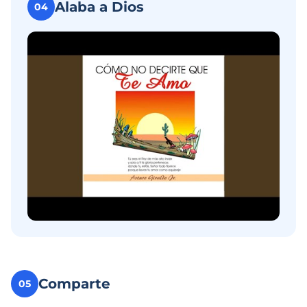
Alaba a Dios
04
Comparte
05