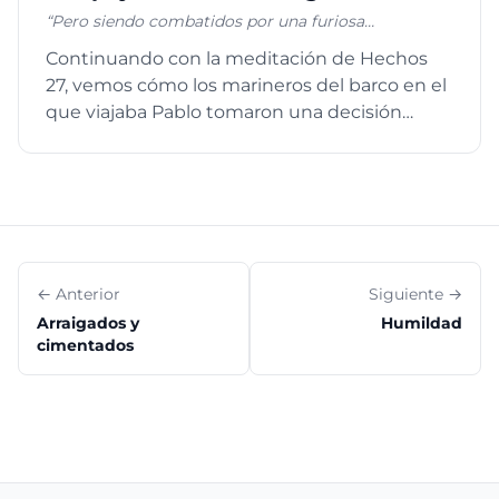
grande la ruina de aquella casa”. Lucas 6:46-49
“Pero siendo combatidos por una furiosa
tempestad, al siguiente día empezaron a alijar, y al
Continuando con la meditación de Hechos
tercer día con nuestras propias manos arrojamos
27, vemos cómo los marineros del barco en el
los aparejos de la nave”. Hechos 27:18-19. “derribando
argumentos y toda altivez que se levanta contra el
que viajaba Pablo tomaron una decisión
conocimiento de Dios, y llevando cautivo todo
radical para preservar la em...
pensamiento a la obediencia a Cristo”, 2 Corintios
10:5.
← Anterior
Siguiente →
Arraigados y
Humildad
cimentados