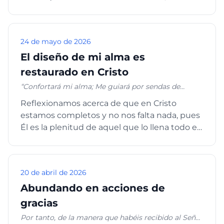
completos, no nos falt...
24 de mayo de 2026
El diseño de mi alma es
restaurado en Cristo
“Confortará mi alma; Me guiará por sendas de
justicia por amor de su nombre..” Salmo 23:3
Reflexionamos acerca de que en Cristo
estamos completos y no nos falta nada, pues
Él es la plenitud de aquel que lo llena todo en
todos su iglesia Efesi...
20 de abril de 2026
Abundando en acciones de
gracias
Por tanto, de la manera que habéis recibido al Señor