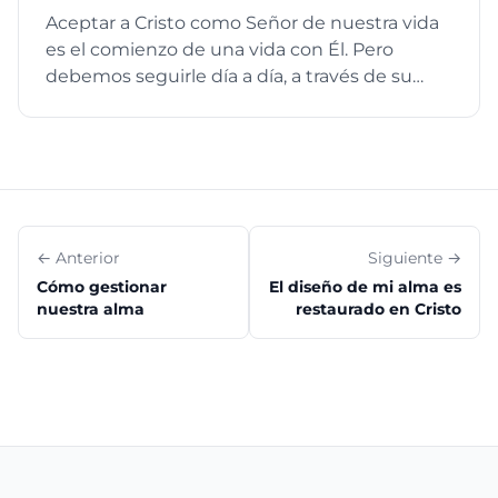
Jesucristo, andad en él; arraigados y sobreedificados
Aceptar a Cristo como Señor de nuestra vida
en él, y confirmados en la fe, así como habéis sido
es el comienzo de una vida con Él. Pero
enseñados, abundando en acciones de gracias”.
Colosenses 2:6-7
debemos seguirle día a día, a través de su
Palabra y la guía del Esp...
← Anterior
Siguiente →
Cómo gestionar
El diseño de mi alma es
nuestra alma
restaurado en Cristo