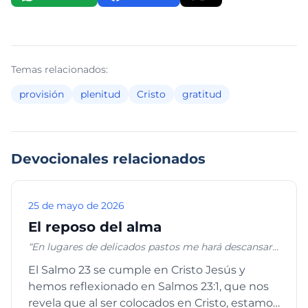
Temas relacionados:
provisión
plenitud
Cristo
gratitud
Devocionales relacionados
25 de mayo de 2026
El reposo del alma
“En lugares de delicados pastos me hará descansar;
Junto a aguas de reposo me pastoreará”, Salmos
El Salmo 23 se cumple en Cristo Jesús y
23:2
hemos reflexionado en Salmos 23:1, que nos
revela que al ser colocados en Cristo, estamos