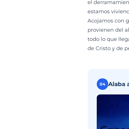
el derramamient
estamos viviend
Acojamos con go
provienen del al
todo lo que lle
de Cristo y de p
Alaba 
04