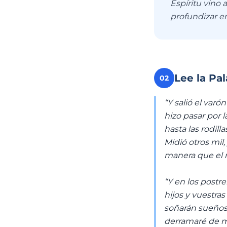
Espíritu vino
profundizar en
Lee la Pa
02
“Y salió el varó
hizo pasar por l
hasta las rodill
Midió otros mil
manera que el r
“Y en los postre
hijos y vuestras
soñarán sueños;
derramaré de mi 