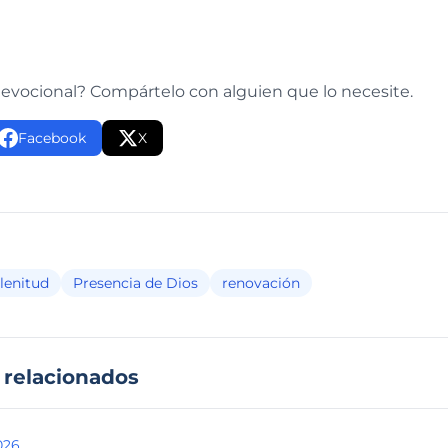
e
devocional? Compártelo con alguien que lo necesite.
Facebook
X
lenitud
Presencia de Dios
renovación
 relacionados
026