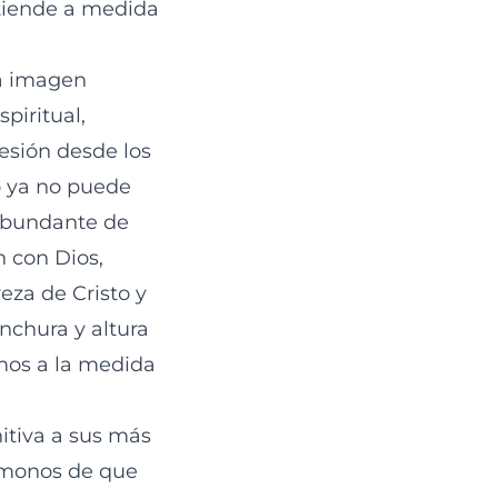
xtiende a medida
na imagen
piritual,
esión desde los
no ya no puede
 abundante de
n con Dios,
eza de Cristo y
nchura y altura
emos a la medida
itiva a sus más
rémonos de que