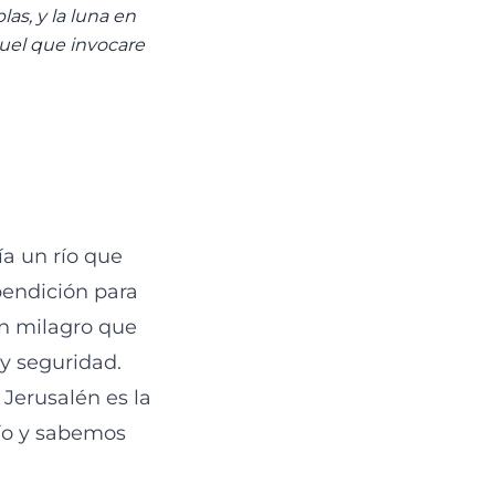
las, y la luna en
quel que invocare
ía un río que
bendición para
un milagro que
 y seguridad.
 Jerusalén es la
río y sabemos