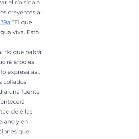
 el río sino a
los creyentes al
-39a
“El que
agua viva. Esto
l río que habrá
ucirá árboles
lo expresa así:
s collados
ldrá una fuente
ontecerá
tad de ellas
verano y en
iciones que