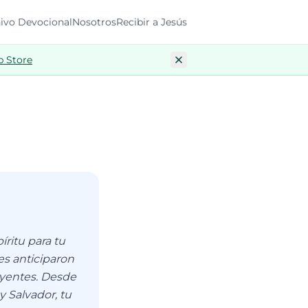
ivo Devocional
Nosotros
Recibir a Jesús
p Store
ritu para tu
es anticiparon
reyentes. Desde
 Salvador, tu