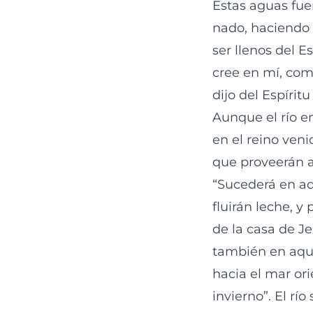
Estas aguas fue
nado, haciendo r
ser llenos del E
cree en mí, como
dijo del Espírit
Aunque el río en
en el reino veni
que proveerán a
“Sucederá en aq
fluirán leche, y
de la casa de Je
también en aque
hacia el mar ori
invierno”. El rí