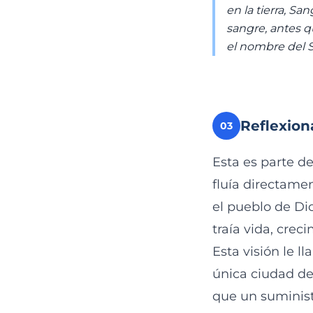
en la tierra, Sa
sangre, antes q
el nombre del S
Reflexion
03
Esta es parte de
fluía directame
el pueblo de Di
traía vida, crec
Esta visión le 
única ciudad de
que un suministr