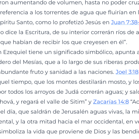
ron aumentando de volumen, hasta no poder cruzar
eferencia a los torrentes de agua que fluirían en 
spíritu Santo, como lo profetizó Jesús en
Juan 7:38
 dice la Escritura, de su interior correrán ríos de 
u que habían de recibir los que creyesen en él”.
 Ezequiel tiene un significado simbólico, apunta a
dero del Mesías, que a lo largo de sus riberas prod
bundante fruto y sanidad a las naciones.
Joel 3:18
uel tiempo, que los montes destilarán mosto, y lo
 por todos los arroyos de Judá correrán aguas; y sa
hová, y regará el valle de Sitim” y
Zacarías 14:8
“Ac
l día, que saldrán de Jerusalén aguas vivas, la mi
ental, y la otra mitad hacia el mar occidental, en 
o simboliza la vida que proviene de Dios y las bend