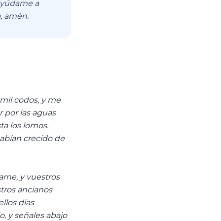
 Ayúdame a
a, amén.
 mil codos, y me
ar por las aguas
sta los lomos.
habían crecido de
arne, y vuestros
stros ancianos
llos días
lo, y señales abajo