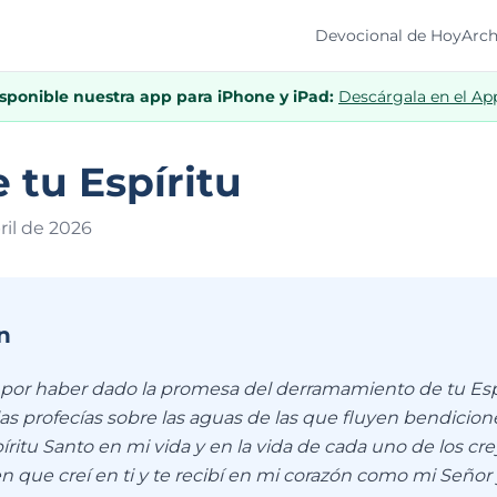
Devocional de Hoy
Arch
isponible nuestra app para iPhone y iPad:
Descárgala en el Ap
e tu Espíritu
ril de 202
6
n
, por haber dado la promesa del derramamiento de tu Espí
 las profecías sobre las aguas de las que fluyen bendicion
píritu Santo en mi vida y en la vida de cada uno de los c
 que creí en ti y te recibí en mi corazón como mi Señor y