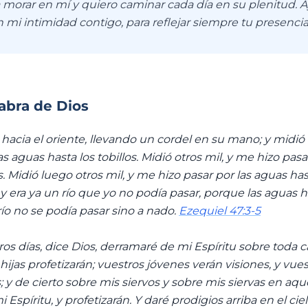
 a morar en mí y quiero caminar cada día en su plenitud.
 mi intimidad contigo, para reflejar siempre tu presenci
labra de Dios
n hacia el oriente, llevando un cordel en su mano; y midió
as aguas hasta los tobillos. Midió otros mil, y me hizo pas
as. Midió luego otros mil, y me hizo pasar por las aguas ha
, y era ya un río que yo no podía pasar, porque las aguas 
ío no se podía pasar sino a nado.
Ezequiel 47:3-5
ros días, dice Dios, derramaré de mi Espíritu sobre toda c
 hijas profetizarán; vuestros jóvenes verán visiones, y vue
 y de cierto sobre mis siervos y sobre mis siervas en aque
Espíritu, y profetizarán. Y daré prodigios arriba en el cie