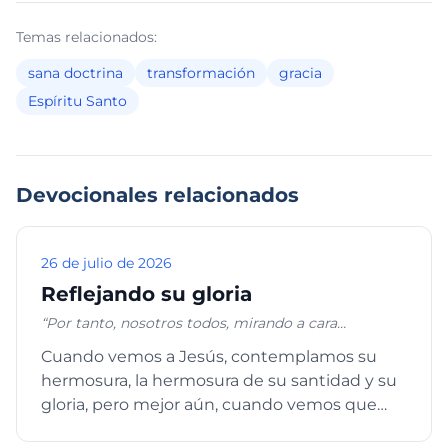
Temas relacionados:
sana doctrina
transformación
gracia
Espíritu Santo
Devocionales relacionados
26 de julio de 2026
Reflejando su gloria
“Por tanto, nosotros todos, mirando a cara
descubierta como en un espejo la gloria del Señor,
Cuando vemos a Jesús, contemplamos su
somos transformados de gloria en gloria en la
hermosura, la hermosura de su santidad y su
misma imagen, como por el Espíritu del Señor.” 2
Corintios 3:18
gloria, pero mejor aún, cuando vemos que
todo eso tan bonito lo extien...