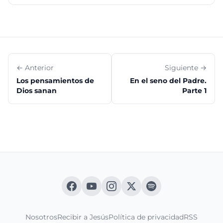
lo que ahora vivo en la carne, lo vivo en la fe del Hijo
de Dios, el cual me amó y se entregó a sí mismo
por mí." Gálatas 2:20
← Anterior
Siguiente →
Los pensamientos de
En el seno del Padre.
Dios sanan
Parte 1
Nosotros
Recibir a Jesús
Política de privacidad
RSS