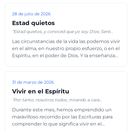
28 de julio de 2026
Estad quietos
“Estad quietos, y conoced que yo soy Dios; Seré
exaltado entre las naciones; enaltecido seré en la
Las circunstancias de la vida las podemos vivir
tierra” Salmos 46:10 “¿Por qué te abates, oh alma
en el alma, en nuestro propio esfuerzo, o en el
mía, Y te turbas dentro de mí? Espera en Dios;
porque aún he de alabarle, Salvación mía y Dios
Espíritu, en el poder de Dios. Y la enseñanza
mío.” Salmos 42:5
espiritual...
31 de marzo de 2026
Vivir en el Espíritu
"Por tanto, nosotros todos, mirando a cara
descubierta como en un espejo la gloria del Señor,
Durante este mes, hemos emprendido un
somos transformados de gloria en gloria en la
maravilloso recorrido por las Escrituras para
misma imagen, como por el Espíritu del Señor." 2
Corintios 3:18 "Con Cristo estoy juntamente
comprender lo que significa vivir en el
crucificado, y ya no vivo yo, mas vive Cristo en mí; y
Espíritu. Dios, a través de ...