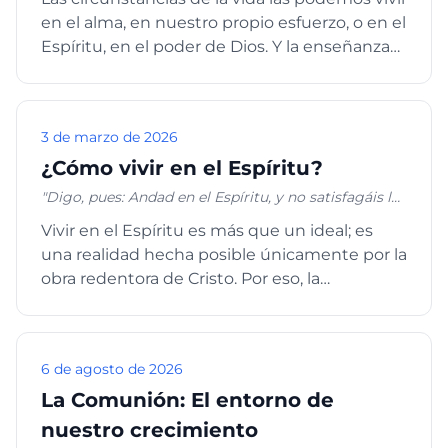
tierra” Salmos 46:10 “¿Por qué te abates, oh alma
en el alma, en nuestro propio esfuerzo, o en el
mía, Y te turbas dentro de mí? Espera en Dios;
porque aún he de alabarle, Salvación mía y Dios
Espíritu, en el poder de Dios. Y la enseñanza
mío.” Salmos 42:5
espiritual...
3 de marzo de 2026
¿Cómo vivir en el Espíritu?
"Digo, pues: Andad en el Espíritu, y no satisfagáis los
deseos de la carne." Gálatas 5:16
Vivir en el Espíritu es más que un ideal; es
una realidad hecha posible únicamente por la
obra redentora de Cristo. Por eso, la
exhortación del apóstol ...
6 de agosto de 2026
La Comunión: El entorno de
nuestro crecimiento