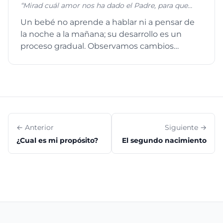
“Mirad cuál amor nos ha dado el Padre, para que
seamos llamados hijos de Dios; por esto el mundo
Un bebé no aprende a hablar ni a pensar de
no nos conoce, porque no le conoció a él. Amados,
la noche a la mañana; su desarrollo es un
ahora somos hijos de Dios, y aún no se ha
manifestado lo que hemos de ser; pero sabemos
proceso gradual. Observamos cambios
que cuando él se manifieste, seremos semejantes a
constantes en su comportamiento...
él, porque le veremos tal como él es.” 1 Juan 3:2
← Anterior
Siguiente →
¿Cual es mi propósito?
El segundo nacimiento