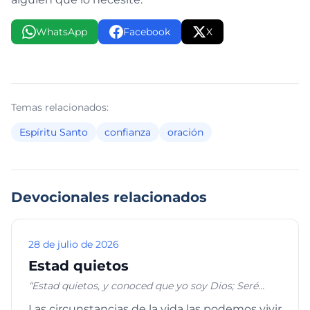
WhatsApp
Facebook
X
Temas relacionados:
Espíritu Santo
confianza
oración
Devocionales relacionados
28 de julio de 2026
Estad quietos
“Estad quietos, y conoced que yo soy Dios; Seré
exaltado entre las naciones; enaltecido seré en la
Las circunstancias de la vida las podemos vivir