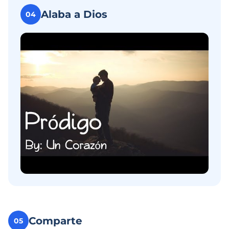
Alaba a Dios
04
Comparte
05