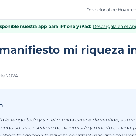
Devocional de Hoy
Arch
isponible nuestra app para iPhone y iPad:
Descárgala en el Ap
anifiesto mi riqueza in
 de 202
4
n
to lo tengo todo y sin él mi vida carece de sentido, aun si
 tengo su amor sería yo desventurado y muerto en vida, 
e ahora tengo toda la riqueza espiritual más grande y ve