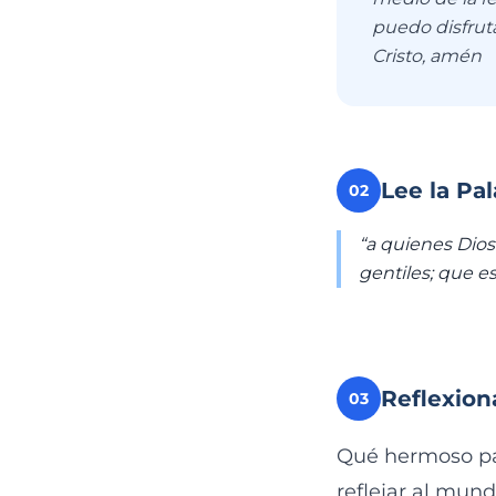
puedo disfruta
Cristo, amén
Lee la Pa
02
“a quienes Dios 
gentiles; que es
Reflexion
03
Qué hermoso pas
reflejar al mund