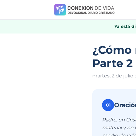
Ya está d
¿Cómo m
Parte 2
martes, 2 de julio
Oració
01
Padre, en Cris
material y no
medio de la f