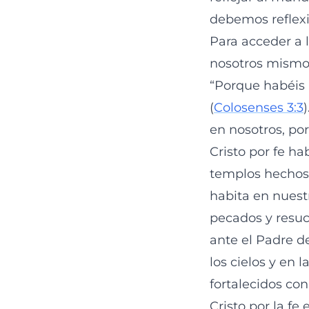
debemos reflexi
Para acceder a 
nosotros mismos
“Porque habéis 
(
Colosenses 3:3
en nosotros, por
Cristo por fe ha
templos hechos
habita en nuest
pecados y resuc
ante el Padre d
los cielos y en l
fortalecidos con
Cristo por la fe