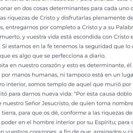
onar en dos cosas determinantes para cada uno d
las riquezas de Cristo y disfrutarlas plenamente 
, entregarnos por completo a Cristo y a su Palabr
muerto, y vuestra vida está escondida con Cristo e
). Si estamos en la fe tenemos la seguridad que lo
que es algo que se perfecciona a diario.
bita en nuestro corazón y esto es determinante, él
 por manos humanas, ni tampoco está en un lugar
ro interior, somos templo de aquel que murió por
itó para darnos nueva vida: “Por esta causa doblo 
e nuestro Señor Jesucristo, de quien toma nombre
a tierra, para que os dé, conforme a las riquezas de 
 poder en el hombre interior por su Espíritu; para
 en vuestros corazones, a fin de que, arraigados y