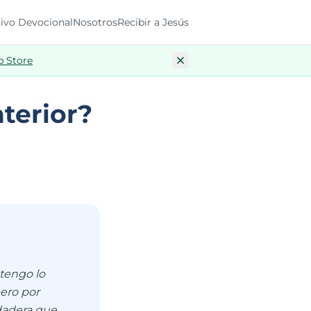
ivo Devocional
Nosotros
Recibir a Jesús
p Store
terior?
 tengo lo
pero por
rdadera que