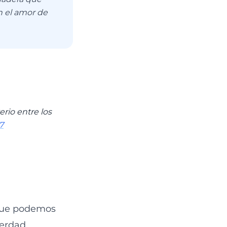
n el amor de
erio entre los
7
 que podemos
verdad,