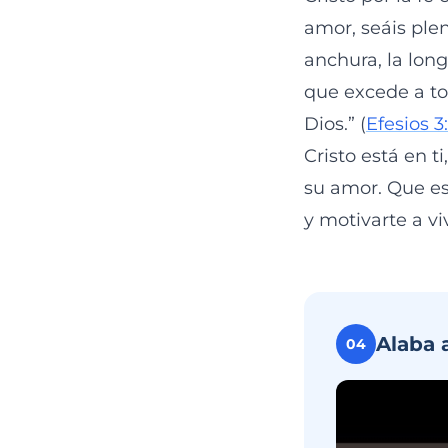
amor, seáis ple
anchura, la long
que excede a to
Dios.” (
Efesios 3
Cristo está en t
su amor. Que es
y motivarte a viv
Alaba 
04