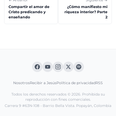
← Anterior
Siguiente →
Compartir el amor de
¿Cómo manifiesto mi
Cristo predicando y
riqueza interior? Parte
enseñando
2
Nosotros
Recibir a Jesús
Política de privacidad
RSS
Todos los derechos reservados © 2026. Prohibida su
reproducción con fines comerciales.
Carrera 9 #63N-108 - Barrio Bella Vista. Popayán, Colombia