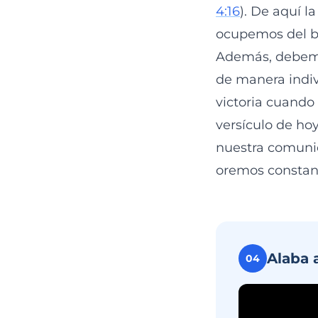
4:16
). De aquí 
ocupemos del bi
Además, debemo
de manera indi
victoria cuando 
versículo de ho
nuestra comunió
oremos constan
Alaba 
04