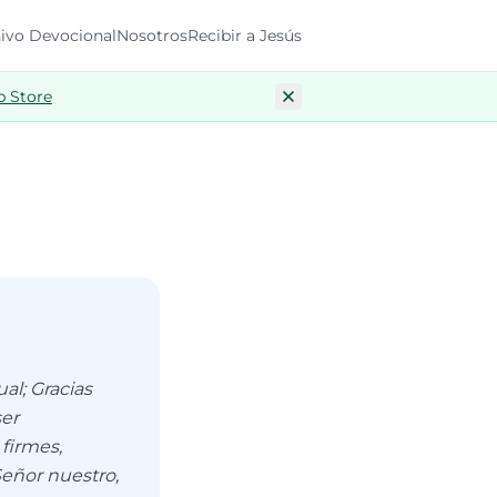
ivo Devocional
Nosotros
Recibir a Jesús
p Store
al; Gracias
ser
firmes,
Señor nuestro,