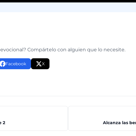
e
devocional? Compártelo con alguien que lo necesite.
Facebook
X
e 2
Alcanza las be