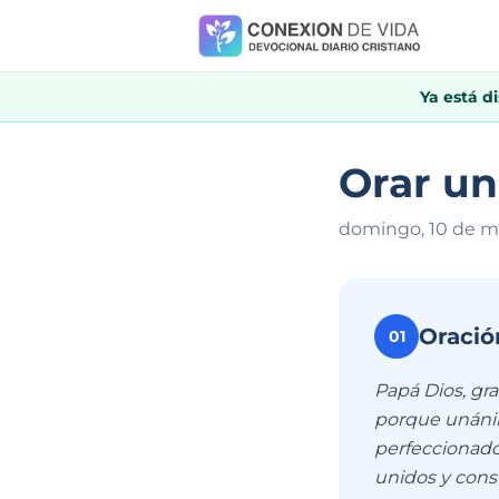
Ya está d
Orar un
domingo, 10 de m
Oració
01
Papá Dios, gra
porque unánim
perfeccionado
unidos y const