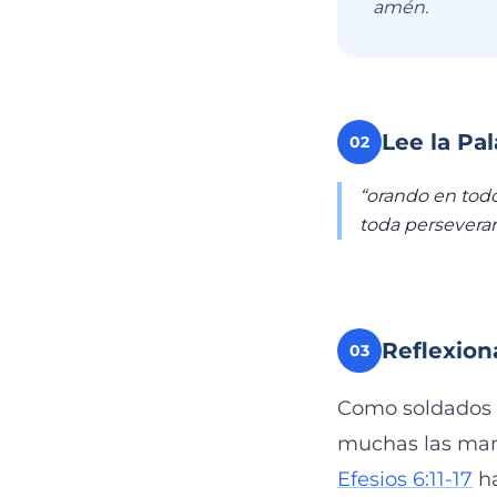
amén.
Lee la Pa
02
“orando en todo
toda perseveran
Reflexion
03
Como soldados de
muchas las mane
Efesios 6:11-17
ha