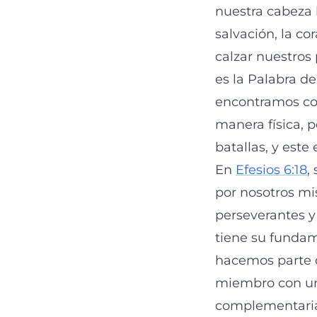
nuestra cabeza 
salvación, la co
calzar nuestros 
es la Palabra d
encontramos co
manera física, 
batallas, y este 
En
Efesios 6:18
,
por nosotros mi
perseverantes y 
tiene su funda
hacemos parte d
miembro con una
complementaria d