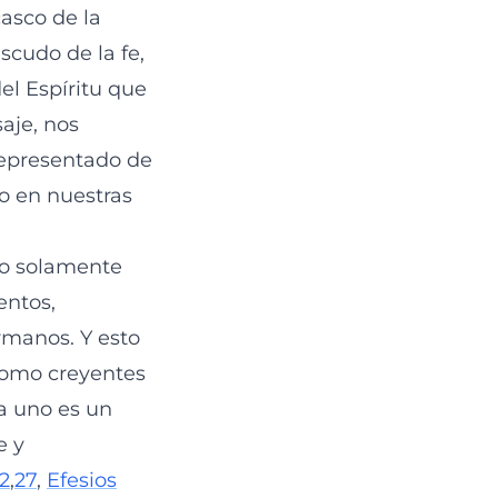
asco de la
escudo de la fe,
el Espíritu que
aje, nos
representado de
o en nuestras
no solamente
entos,
ermanos. Y esto
como creyentes
a uno es un
e y
12
,
27
,
Efesios