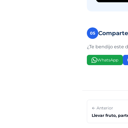
Compart
05
¿Te bendijo este 
WhatsApp
← Anterior
Llevar fruto, part