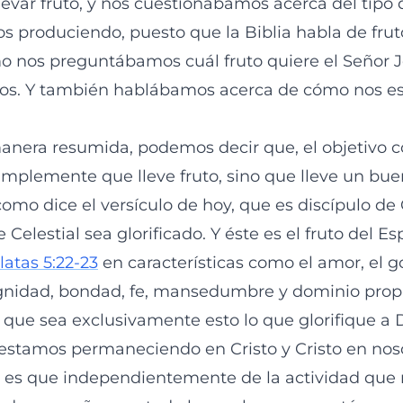
levar fruto, y nos cuestionábamos acerca del tipo 
s produciendo, puesto que la Biblia habla de fru
o nos preguntábamos cuál fruto quiere el Señor 
os. Y también hablábamos acerca de cómo nos es 
anera resumida, podemos decir que, el objetivo 
mplemente que lleve fruto, sino que lleve un buen
omo dice el versículo de hoy, que es discípulo de C
 Celestial sea glorificado. Y éste es el fruto del Es
latas 5:22-23
en características como el amor, el goz
gnidad, bondad, fe, mansedumbre y dominio propi
 que sea exclusivamente esto lo que glorifique a 
estamos permaneciendo en Cristo y Cristo en noso
al es que independientemente de la actividad que 