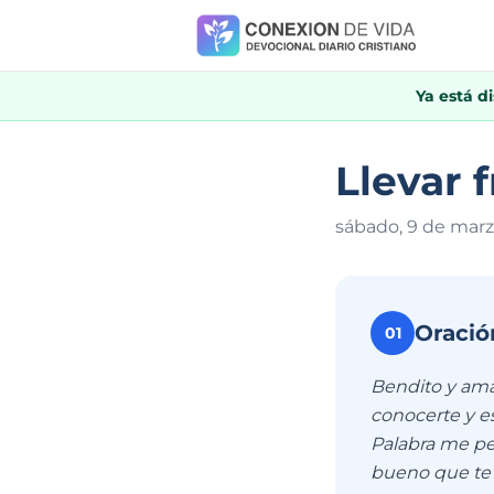
Ya está d
Llevar f
sábado, 9 de mar
Oració
01
Bendito y amad
conocerte y es
Palabra me pe
bueno que te g