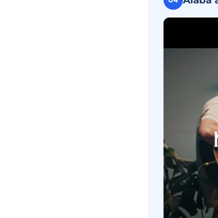
Alaba 
04