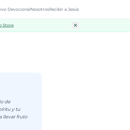
ivo Devocional
Nosotros
Recibir a Jesús
p Store
io de
ritu y tu
llevar fruto