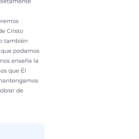
pletamente
queremos
de Cristo
mo también
ra que podamos
nos enseña la
os que Él
s mantengamos
obrar de