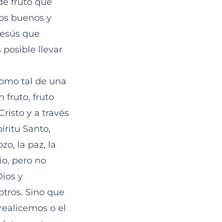
de fruto que
tos buenos y
Jesús que
posible llevar
como tal de una
 fruto, fruto
risto y a través
píritu Santo,
o, la paz, la
o, pero no
Dios y
tros. Sino que
realicemos o el