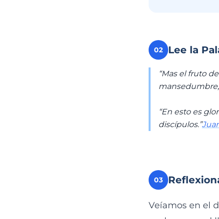
Lee la Pa
02
“Mas el fruto de
mansedumbre, te
“En esto es glor
discípulos.”
Juan
Reflexion
03
Veíamos en el de