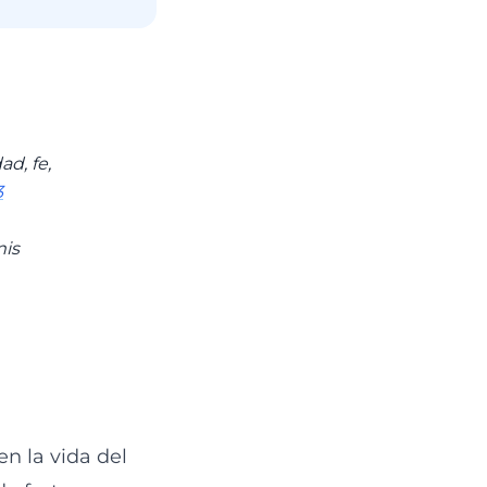
ad, fe,
3
mis
en la vida del