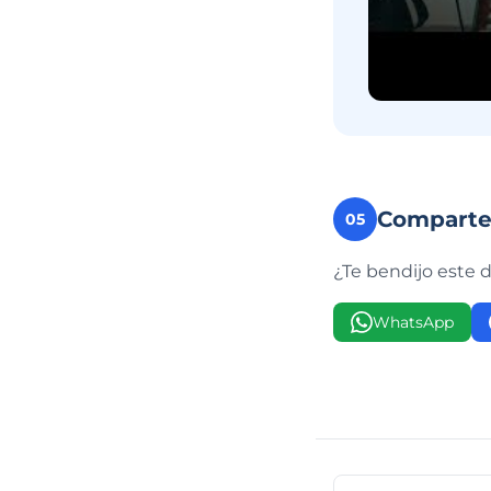
Compart
05
¿Te bendijo este 
WhatsApp