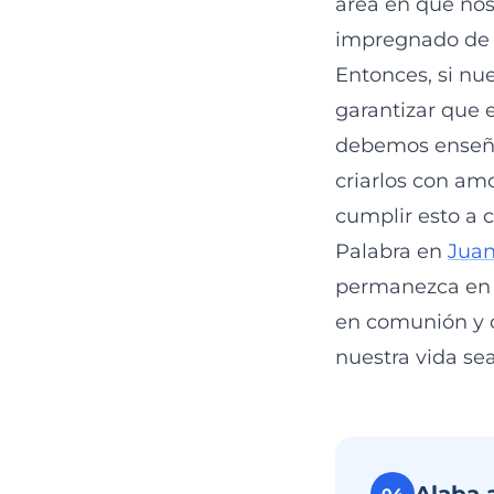
área en que no
impregnado de e
Entonces, si nues
garantizar que e
debemos enseñar
criarlos con am
cumplir esto a 
Palabra en
Juan
permanezca en n
en comunión y c
nuestra vida sea