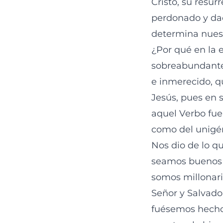
Cristo, su resu
perdonado y dad
determina nuest
¿Por qué en la e
sobreabundantes
e inmerecido, q
Jesús, pues en 
aquel Verbo fue 
como del unigéni
Nos dio de lo q
seamos buenos o
somos millonari
Señor y Salvado
fuésemos hechos