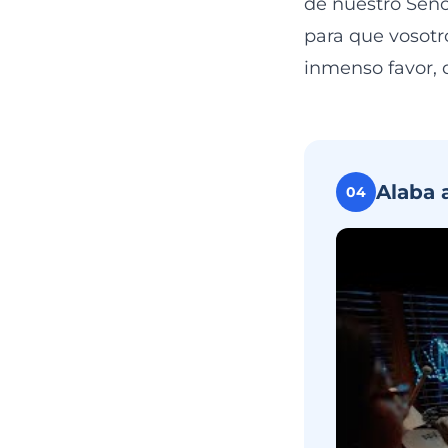
de nuestro Señor
para que vosotr
inmenso favor, 
Alaba 
04