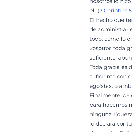
nosotros lo hiz
él.”(
2 Corintios 5
El hecho que te
de administrar e
todo, como lo e
vosotros toda gr
suficiente, abu
Toda gracia es 
suficiente con 
egoístas, o ambi
Finalmente, de 
para hacernos r
ninguna riquez
lo declara cont