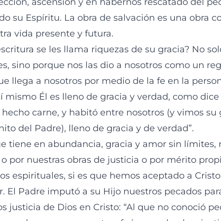
rrección, ascensión y en habernos rescatado del pe
o su Espíritu. La obra de salvación es una obra 
ra vida presente y futura.
scritura se les llama riquezas de su gracia? No so
, sino porque nos las dio a nosotros como un re
ue llega a nosotros por medio de la fe en la pers
sí mismo Él es lleno de gracia y verdad, como dic
hecho carne, y habitó entre nosotros (y vimos su g
to del Padre), lleno de gracia y de verdad”.
ue tiene en abundancia, gracia y amor sin límites,
 por nuestras obras de justicia o por mérito prop
os espirituales, si es que hemos aceptado a Crist
r. El Padre imputó a su Hijo nuestros pecados par
 justicia de Dios en Cristo: “Al que no conoció pe