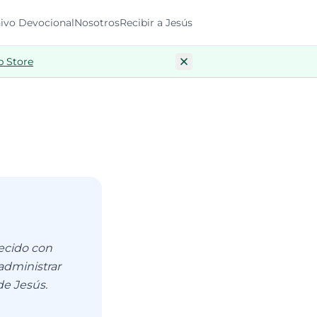
ivo Devocional
Nosotros
Recibir a Jesús
p Store
ecido con
 administrar
de Jesús.