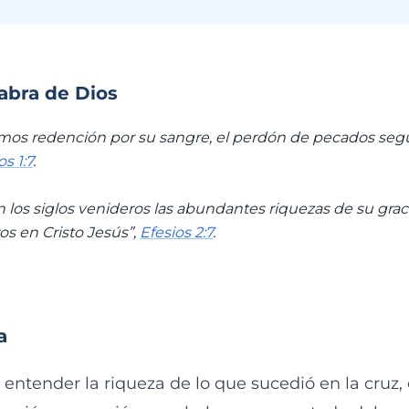
labra de Dios
mos redención por su sangre, el perdón de pecados segú
os 1:7
.
n los siglos venideros las abundantes riquezas de su gra
os en Cristo Jesús”,
Efesios 2:7
.
a
entender la riqueza de lo que sucedió en la cruz,