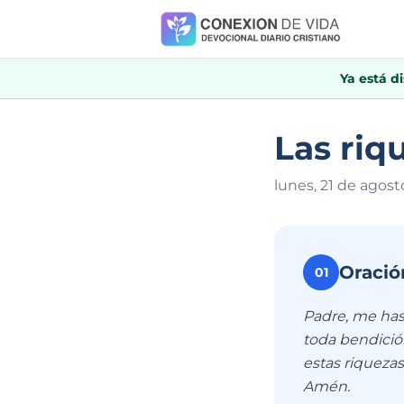
Ya está d
Las riq
lunes, 21 de agost
Oració
01
Padre, me has
toda bendición
estas riqueza
Amén.