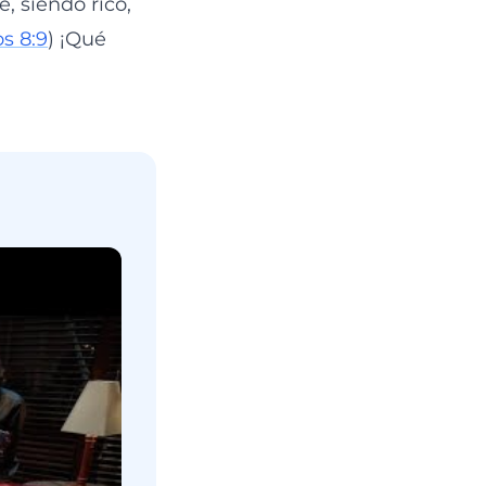
, siendo rico,
os 8:9
) ¡Qué