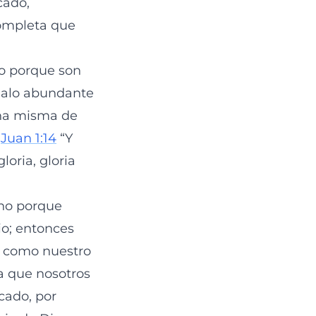
cado,
completa que
lo porque son
galo abundante
ona misma de
e
Juan 1:14
“Y
loria, gloria
 no porque
io; entonces
o como nuestro
a que nosotros
cado, por