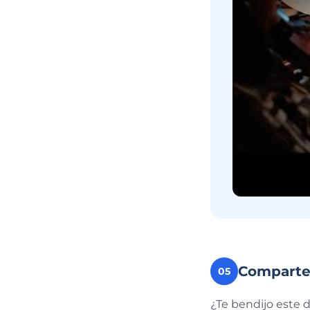
Compart
05
¿Te bendijo este 