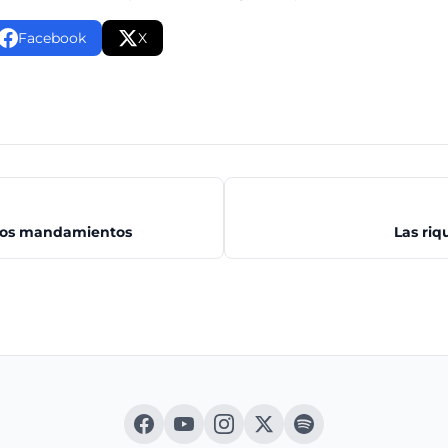
Facebook
X
 los mandamientos
Las riq