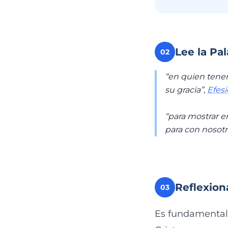
Lee la Pa
02
“en quien tene
su gracia”,
Efesi
“para mostrar e
para con nosotr
Reflexion
03
Es fundamental 