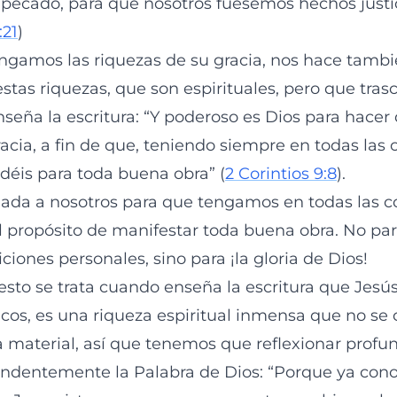
o pecado, para que nosotros fuésemos hechos justi
:21
)
ngamos las riquezas de su gracia, nos hace tamb
stas riquezas, que son espirituales, pero que tras
nseña la escritura: “Y poderoso es Dios para hace
acia, a fin de que, teniendo siempre en todas las 
ndéis para toda buena obra” (
2 Corintios 9:8
).
dada a nosotros para que tengamos en todas las c
el propósito de manifestar toda buena obra. No par
ciones personales, sino para ¡la gloria de Dios!
esto se trata cuando enseña la escritura que Jesús
icos, es una riqueza espiritual inmensa que no s
a material, así que tenemos que reflexionar pro
undentemente la Palabra de Dios: “Porque ya conoc