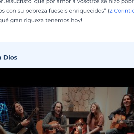
 Jesucristo, que por amor a vosotros se hizo pobre
os con su pobreza fueseis enriquecidos” (
2 Corinti
qué gran riqueza tenemos hoy!
a Dios