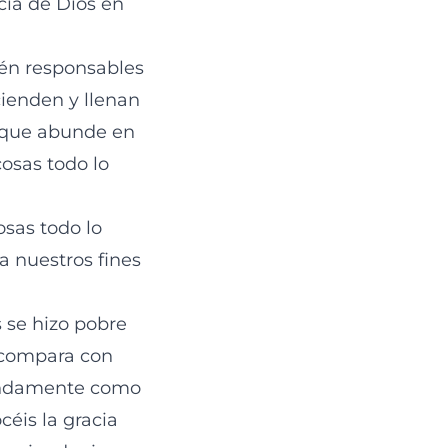
cia de Dios en
ién responsables
cienden y llenan
r que abunde en
cosas todo lo
osas todo lo
a nuestros fines
 se hizo pobre
e compara con
fundamente como
éis la gracia