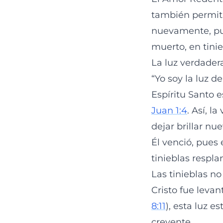
también permitió
nuevamente, pu
muerto, en tinie
La luz verdader
“Yo soy la luz de
Espíritu Santo es
Juan 1:4
. Así, l
dejar brillar nu
Él venció, pues 
tinieblas respla
Las tinieblas no
Cristo fue levan
8:11
), esta luz 
creyente.