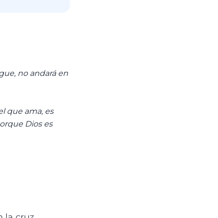
igue, no andará en
el que ama, es
porque Dios es
 la cruz,