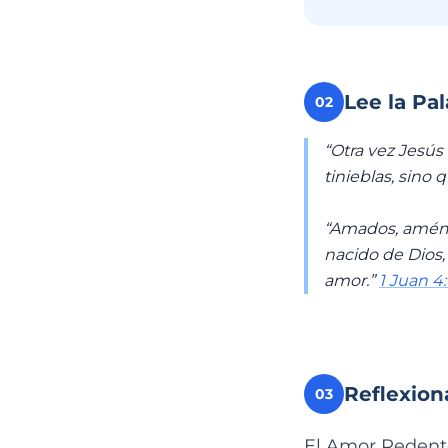
Lee la Pa
02
“Otra vez Jesús
tinieblas, sino q
“Amados, amémo
nacido de Dios,
amor.”
1 Juan 4:
Reflexion
03
El Amor Redentor