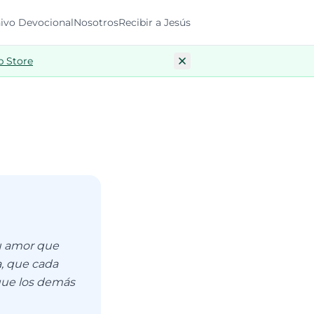
ivo Devocional
Nosotros
Recibir a Jesús
p Store
tu amor que
a, que cada
 que los demás