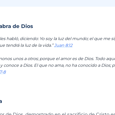
labra de Dios
 les habló, diciendo: Yo soy la luz del mundo; el que me s
ue tendrá la luz de la vida.”
Juan 8:12
nos unos a otros; porque el amor es de Dios. Todo aqu
 y conoce a Dios. El que no ama, no ha conocido a Dios; 
7-8
a
 de Dios, demostrado en el sacrificio de Cristo en