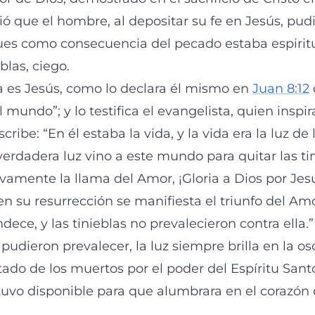
 que el hombre, al depositar su fe en Jesús, pudie
es como consecuencia del pecado estaba espiri
blas, ciego.
a es Jesús, como lo declara él mismo en
Juan 8:12
l mundo”; y lo testifica el evangelista, quien inspi
cribe: “En él estaba la vida, y la vida era la luz de
a verdadera luz vino a este mundo para quitar las ti
evamente la llama del Amor, ¡Gloria a Dios por Jes
en su resurrección se manifiesta el triunfo del Amo
ndece, y las tinieblas no prevalecieron contra ella.
 pudieron prevalecer, la luz siempre brilla en la o
tado de los muertos por el poder del Espíritu Santo
estuvo disponible para que alumbrara en el corazón