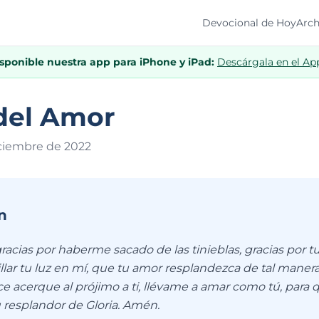
Devocional de Hoy
Arch
isponible nuestra app para iPhone y iPad:
Descárgala en el Ap
del Amor
iciembre de 202
2
n
racias por haberme sacado de las tinieblas, gracias por 
llar tu luz en mí, que tu amor resplandezca de tal maner
ce acerque al prójimo a ti, llévame a amar como tú, para
 resplandor de Gloria. Amén.