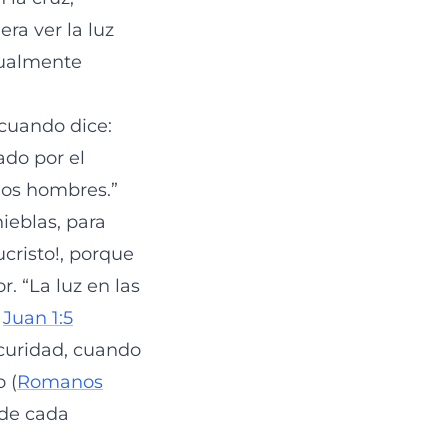
ra ver la luz
tualmente
cuando dice:
rado por el
 los hombres.”
nieblas, para
ucristo!, porque
r. “La luz en las
”
Juan 1:5
scuridad, cuando
 (
Romanos
 de cada