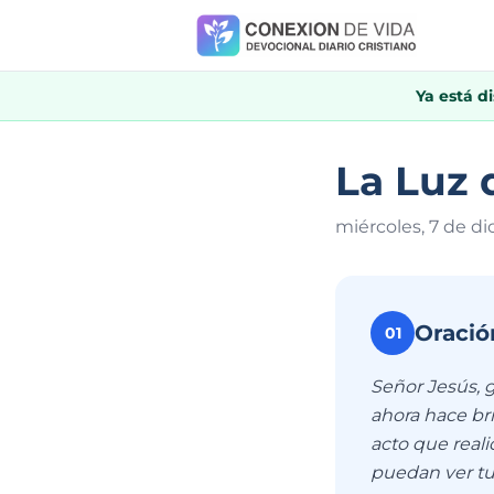
Ya está d
La Luz 
miércoles, 7 de d
Oració
01
Señor Jesús, g
ahora hace bri
acto que reali
puedan ver tu