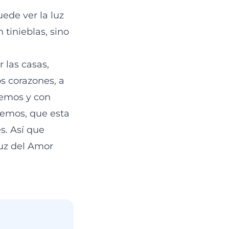
ede ver la luz
 tinieblas, sino
 las casas,
s corazones, a
cemos y con
demos, que esta
s. Así que
uz del Amor