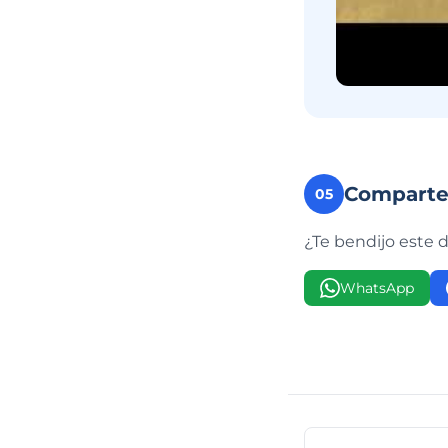
Compart
05
¿Te bendijo este 
WhatsApp