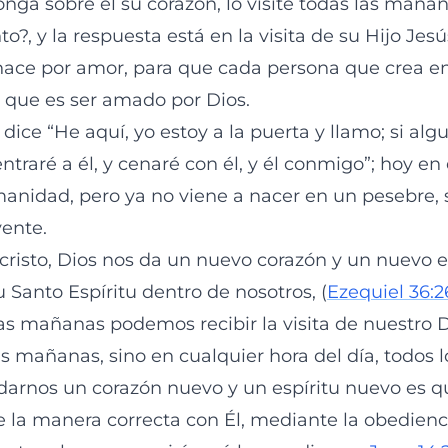
nga sobre él su corazón, lo visite todas las mañan
, y la respuesta está en la visita de su Hijo Jesú
ace por amor, para que cada persona que crea e
 que es ser amado por Dios.
dice “He aquí, yo estoy a la puerta y llamo; si alg
entraré a él, y cenaré con él, y él conmigo”; hoy en
anidad, pero ya no viene a nacer en un pesebre, si
yente.
cristo, Dios nos da un nuevo corazón y un nuevo es
Santo Espíritu dentro de nosotros, (
Ezequiel 36:2
as mañanas podemos recibir la visita de nuestro D
 mañanas, sino en cualquier hora del día, todos lo
 darnos un corazón nuevo y un espíritu nuevo es
e la manera correcta con Él, mediante la obedienc