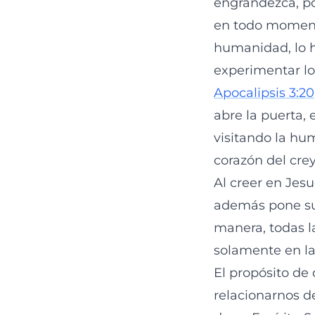
engrandezca, po
en todo momento?
humanidad, lo h
experimentar lo
Apocalipsis 3:20
abre la puerta, 
visitando la hum
corazón del cre
Al creer en Jesu
además pone su 
manera, todas l
solamente en las
El propósito de
relacionarnos d