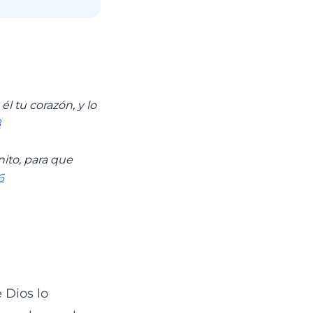
l tu corazón, y lo
8
ito, para que
6
 Dios lo