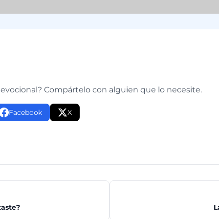
e
devocional? Compártelo con alguien que lo necesite.
Facebook
X
taste?
L