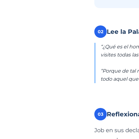
Lee la Pa
02
“¿Qué es el hom
visites todas l
“Porque de tal 
todo aquel que 
Reflexion
03
Job en sus decl