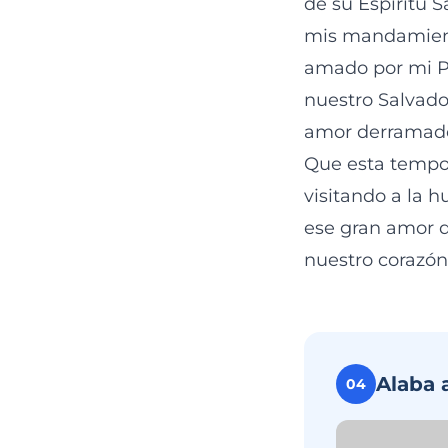
de su Espíritu S
mis mandamiento
amado por mi Pa
nuestro Salvado
amor derramado
Que esta tempo
visitando a la 
ese gran amor q
nuestro corazón
Alaba 
04