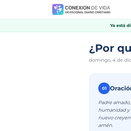
Ya está d
¿Por qu
domingo, 4 de di
Oració
01
Padre amado, g
humanidad y c
nuevo creyent
amén.