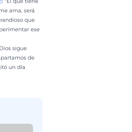
21
“El que tiene
 me ama, será
grandioso que
xperimentar ese
Dios sigue
ompartamos de
itó un día