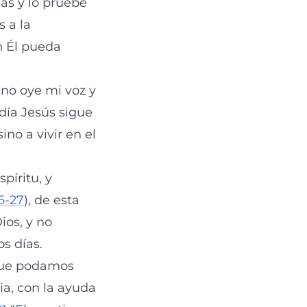
as y lo pruebe
s a la
n Él pueda
uno oye mi voz y
 día Jesús sigue
no a vivir en el
píritu, y
6-27
), de esta
ios, y no
s días.
 que podamos
ia, con la ayuda