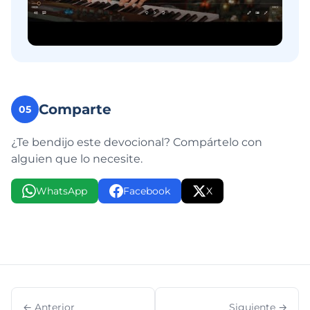
Comparte
05
¿Te bendijo este devocional? Compártelo con
alguien que lo necesite.
WhatsApp
Facebook
X
← Anterior
Siguiente →