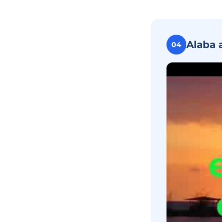
Alaba 
04