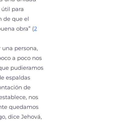
útil para
in de que el
uena obra” (
2
r una persona,
 poco a poco nos
s que pudieramos
de espaldas
rontación de
 establece, nos
mente quedamos
go, dice Jehová,