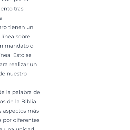
iento tras
s
ero tienen un
 línea sobre
 un mandato o
ínea. Esto se
ra realizar un
 de nuestro
de la palabra de
s de la Biblia
os aspectos más
s por diferentes
da una unidad