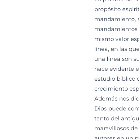
propósito espiri
mandamiento, al
mandamientos y 
mismo valor esp
línea, en las q
una línea son su
hace evidente e
estudio bíblico 
crecimiento espi
Además nos dice 
Dios puede conf
tanto del antig
maravillosos de 
autores en un p