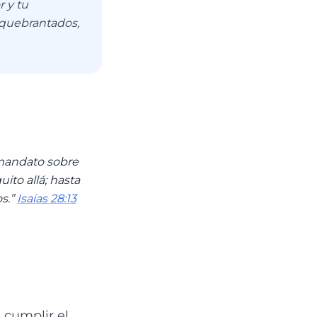
r y tu
 quebrantados,
 mandato sobre
uito allá; hasta
s.”
Isaías 28:13
 cumplir el