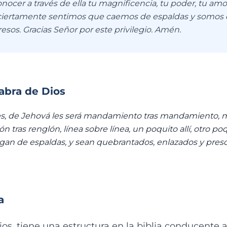
onocer a través de ella tu magnificencia, tu poder, tu amo
 ciertamente sentimos que caemos de espaldas y somos
esos. Gracias Señor por este privilegio. Amén.
labra de Dios
ues, de Jehová les será mandamiento tras mandamiento,
 tras renglón, línea sobre línea, un poquito allí, otro poq
gan de espaldas, y sean quebrantados, enlazados y preso
a
os, tiene una estructura en la biblia conducente a