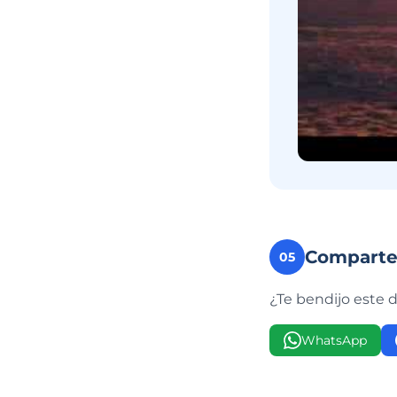
Compart
05
¿Te bendijo este 
WhatsApp