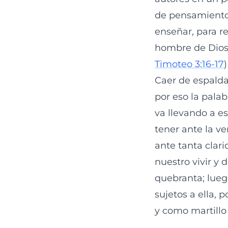
de pensamiento p
enseñar, para red
hombre de Dios 
Timoteo 3:16-17
)
Caer de espalda
por eso la pala
va llevando a e
tener ante la v
ante tanta clari
nuestro vivir y 
quebranta; lueg
sujetos a ella, 
y como martillo