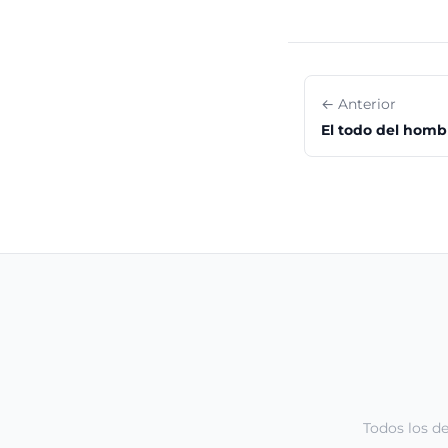
← Anterior
El todo del hombr
Todos los d