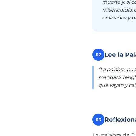
muerte y, al c
misericordia;
enlazados y pr
Lee la Pa
02
“La palabra, p
mandato, renglón
que vayan y cai
Reflexion
03
La palabra de Di