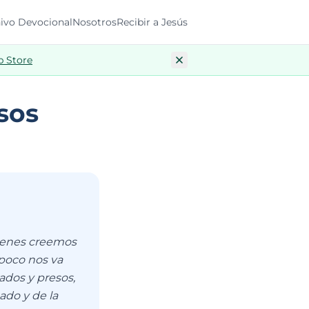
ivo Devocional
Nosotros
Recibir a Jesús
p Store
sos
uienes creemos
 poco nos va
ados y presos,
ado y de la