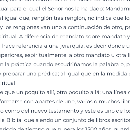
tual para el cual el Señor nos la ha dado: Mandam
 igual que, renglón tras renglón, no indica que lo
los renglones van uno a continuación de otro, p
iritual. A diferencia de mandato sobre mandato y
ue hace referencia a una jerarquía, es decir donde
periores, espiritualmente, a otro mandato u otra l
n la práctica cuando escudriñamos la palabra o, pa
o preparar una prédica; al igual que en la medida
ritual.
que un poquito allí, otro poquito allá; una línea 
ormarse con apartes de uno, varios o muchos libro
uo como del nuevo testamento y este es uno de l
la Biblia, que siendo un conjunto de libros escrito
eríodo de tiempo que supera los 1500 años, guar