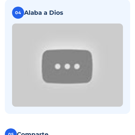
Alaba a Dios
04
Comparte
05