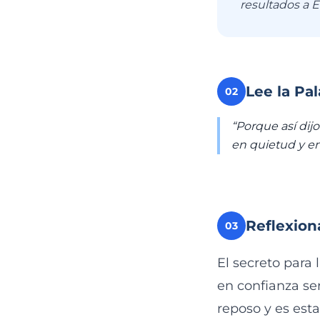
resultados a É
Lee la Pa
02
“Porque así dijo
en quietud y en 
Reflexion
03
El secreto para 
en confianza ser
reposo y es esta