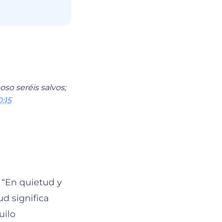
oso seréis salvos;
0:15
: “En quietud y
ud significa
uilo