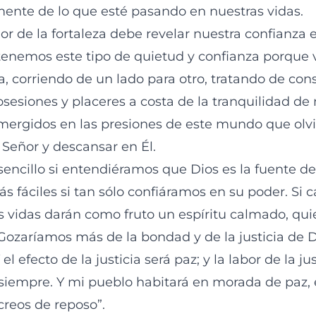
nte de lo que esté pasando en nuestras vidas.
lor de la fortaleza debe revelar nuestra confianza
tenemos este tipo de quietud y confianza porque 
a, corriendo de un lado para otro, tratando de con
osesiones y placeres a costa de la tranquilidad de 
mergidos en las presiones de este mundo que olv
 Señor y descansar en Él.
sencillo si entendiéramos que Dios es la fuente de
ás fáciles si tan sólo confiáramos en su poder. S
ras vidas darán como fruto un espíritu calmado, qu
 Gozaríamos más de la bondad y de la justicia de 
 el efecto de la justicia será paz; y la labor de la ju
siempre. Y mi pueblo habitará en morada de paz,
creos de reposo”.