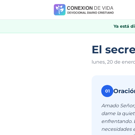
Ya está d
El secre
lunes, 20 de ener
Oració
01
Amado Señor, 
dame la quiet
enfrentando. 
necesidades e