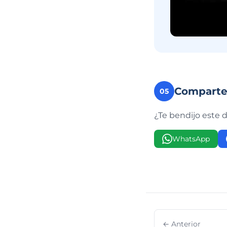
Compart
05
¿Te bendijo este 
WhatsApp
← Anterior