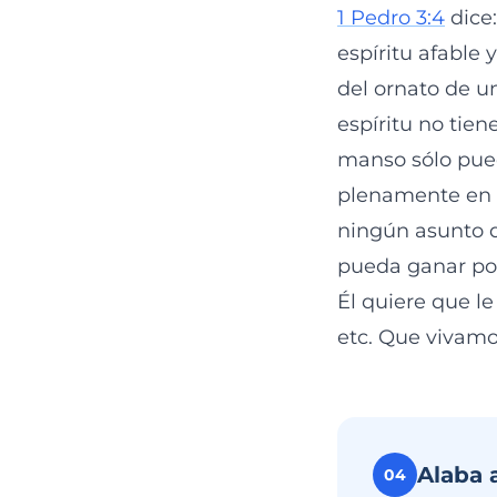
1 Pedro 3:4
dice:
espíritu afable
del ornato de un
espíritu no tien
manso sólo pued
plenamente en 
ningún asunto q
pueda ganar por
Él quiere que le
etc. Que vivamo
Alaba 
04