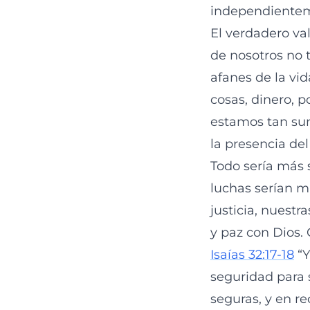
independienteme
El verdadero va
de nosotros no 
afanes de la vid
cosas, dinero, p
estamos tan su
la presencia del
Todo sería más 
luchas serían m
justicia, nuest
y paz con Dios.
Isaías 32:17-18
“Y
seguridad para 
seguras, y en re