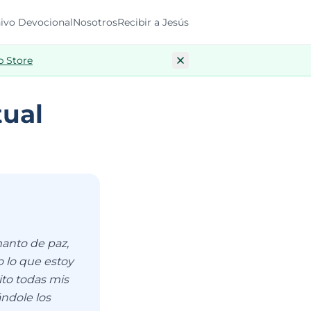
ivo Devocional
Nosotros
Recibir a Jesús
p Store
tual
anto de paz,
 lo que estoy
ito todas mis
ndole los