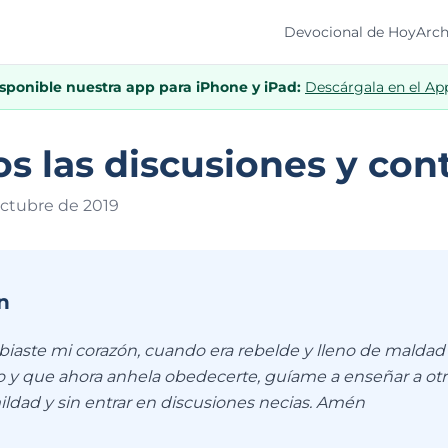
Devocional de Hoy
Arch
isponible nuestra app para iPhone y iPad:
Descárgala en el Ap
s las discusiones y con
octubre de 201
9
n
biaste mi corazón, cuando era rebelde y lleno de maldad
 y que ahora anhela obedecerte, guíame a enseñar a otr
ldad y sin entrar en discusiones necias. Amén