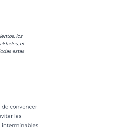
entos, los
maldades, el
 Todas estas
do de convencer
vitar las
 interminables