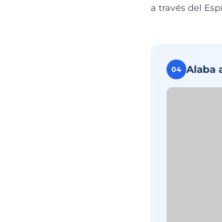
a través del Es
Alaba 
04