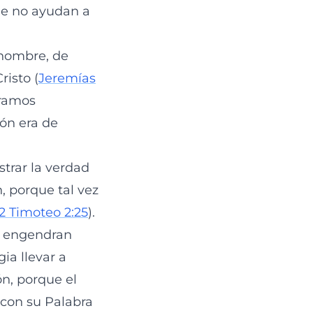
que no ayudan a
 hombre, de
risto (
Jeremías
éramos
zón era de
strar la verdad
, porque tal vez
2 Timoteo 2:25
).
es engendran
ia llevar a
ón, porque el
 con su Palabra