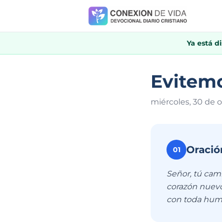
Ya está d
Evitemo
miércoles, 30 de 
Oració
01
Señor, tú cam
corazón nuevo
con toda humi