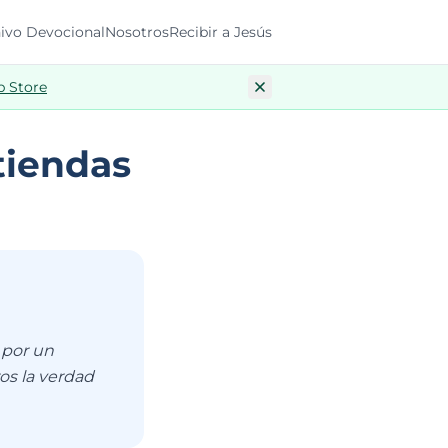
ivo Devocional
Nosotros
Recibir a Jesús
p Store
tiendas
 por un
os la verdad