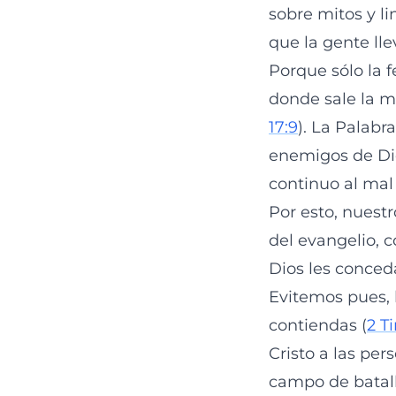
sobre mitos y li
que la gente lle
Porque sólo la 
donde sale la ma
17:9
). La Palabr
enemigos de Di
continuo al mal 
Por esto, nuestr
del evangelio, 
Dios les conced
Evitemos pues, 
contiendas (
2 T
Cristo a las per
campo de batall