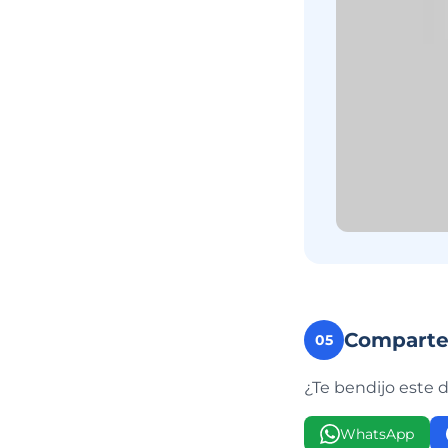
Compart
05
¿Te bendijo este 
WhatsApp