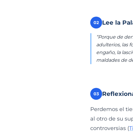
Lee la Pa
02
“Porque de dent
adulterios, las f
engaño, la lasci
maldades de de
Reflexion
03
Perdemos el tie
al otro de su su
controversias (
T