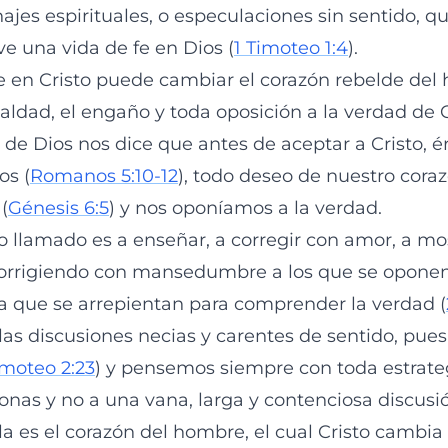
najes espirituales, o especulaciones sin sentido, 
ve una vida de fe en Dios (
1 Timoteo 1:4
).
fe en Cristo puede cambiar el corazón rebelde del
ldad, el engaño y toda oposición a la verdad de C
a de Dios nos dice que antes de aceptar a Cristo, 
os (
Romanos 5:10-12
), todo deseo de nuestro cora
(
Génesis 6:5
) y nos oponíamos a la verdad.
o llamado es a enseñar, a corregir con amor, a mo
corrigiendo con mansedumbre a los que se oponen
a que se arrepientan para comprender la verdad (
las discusiones necias y carentes de sentido, pu
imoteo 2:23
) y pensemos siempre con toda estrateg
sonas y no a una vana, larga y contenciosa discusi
a es el corazón del hombre, el cual Cristo cambia