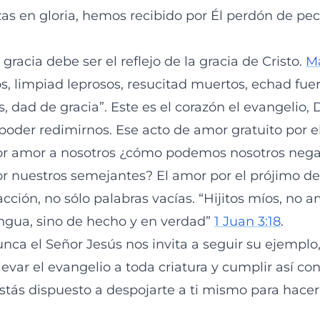
zas en gloria, hemos recibido por Él perdón de pec
 gracia debe ser el reflejo de la gracia de Cristo.
Ma
, limpiad leprosos, resucitad muertos, echad fue
is, dad de gracia”. Este es el corazón el evangelio, 
oder redimirnos. Ese acto de amor gratuito por el 
por amor a nosotros ¿cómo podemos nosotros nega
r nuestros semejantes? El amor por el prójimo de
cción, no sólo palabras vacías. “Hijitos míos, no
engua, sino de hecho y en verdad”
1 Juan 3:18
.
ca el Señor Jesús nos invita a seguir su ejemplo,
evar el evangelio a toda criatura y cumplir así co
estás dispuesto a despojarte a ti mismo para hacer