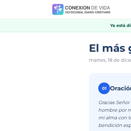
Ya está d
El más 
martes, 18 de dic
Oració
01
Gracias Señor 
hombre por mí,
mi alma con tu
bendición espi