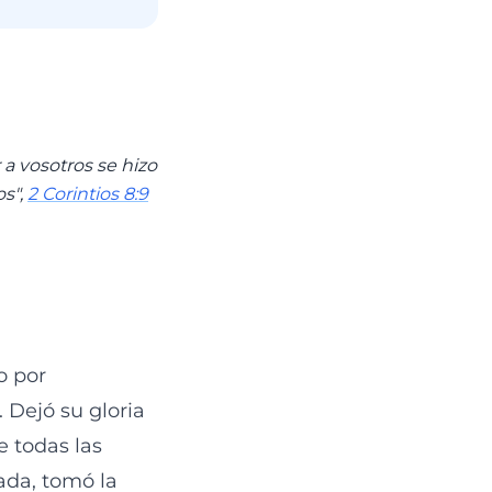
a vosotros se hizo
os",
2 Corintios 8:9
o por
 Dejó su gloria
e todas las
ada, tomó la