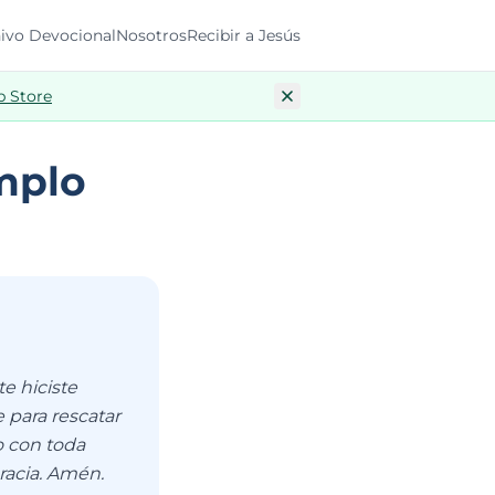
ivo Devocional
Nosotros
Recibir a Jesús
p Store
mplo
e hiciste
 para rescatar
o con toda
racia. Amén.