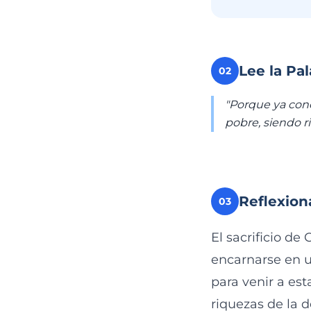
Lee la Pa
02
"Porque ya cono
pobre, siendo r
Reflexion
03
El sacrificio de
encarnarse en u
para venir a est
riquezas de la 