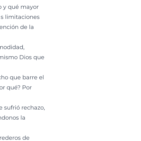
vo y qué mayor
s limitaciones
ención de la
omodidad,
l mismo Dios que
ho que barre el
por qué? Por
 sufrió rechazo,
ándonos la
rederos de