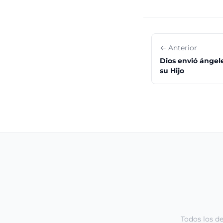
← Anterior
Dios envió ángel
su Hijo
Todos los d