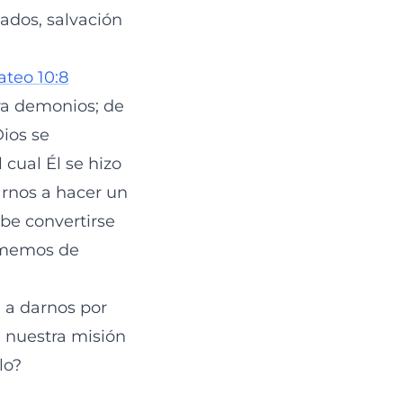
ados, salvación
teo 10:8
ra demonios; de
Dios se
cual Él se hizo
rnos a hacer un
be convertirse
 amemos de
 a darnos por
n nuestra misión
lo?