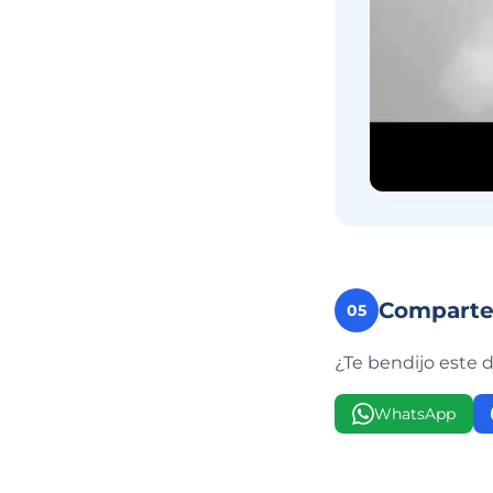
Compart
05
¿Te bendijo este 
WhatsApp