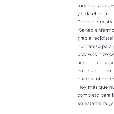
todas sus rique
y vida eterna.
Por eso, nuestra
“Sanad enfermos
gracia recibiste
humanizó para p
pobre, lo hizo 
acto de amor po
en un amor en a
palabra ni de l
Hoy más que nun
completo para ll
en esta tierra ¿