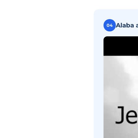
Alaba 
04