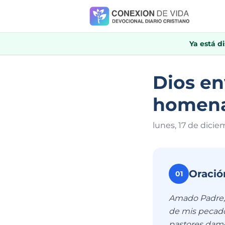
Ya está d
Dios en
homenaj
lunes, 17 de dicie
Oració
01
Amado Padre, g
de mis pecado
pastores dame