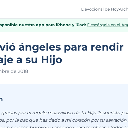
Devocional de Hoy
Arch
isponible nuestra app para iPhone y iPad:
Descárgala en el Ap
vió ángeles para rendir
e a su Hijo
mbre de 201
8
n
racias por el regalo maravilloso de tu Hijo Jesucristo pa
s, por la paz que has dado a mi corazón por tu salvación
 un corazón humilde y amoroso para testificar a todos 