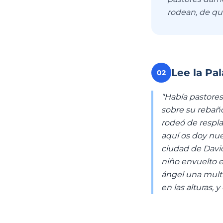
rodean, de qu
Lee la Pa
02
"Había pastores
sobre su rebaño.
rodeó de respla
aquí os doy nue
ciudad de David,
niño envuelto 
ángel una multit
en las alturas, 