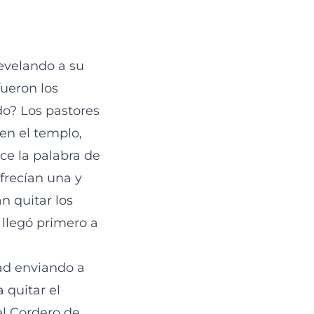
evelando a su
ueron los
do? Los pastores
 en el templo,
ce la palabra de
frecían una y
n quitar los
 llegó primero a
ad enviando a
 quitar el
el Cordero de