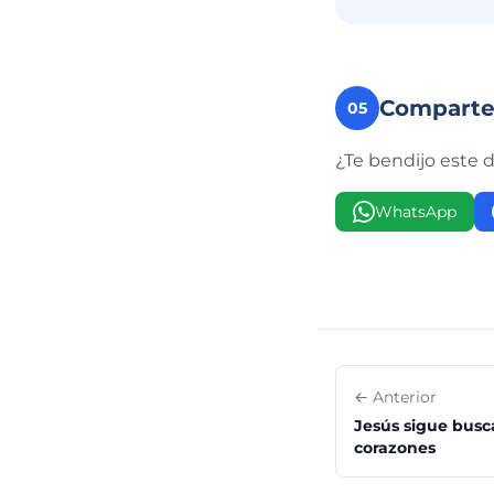
Compart
05
¿Te bendijo este 
WhatsApp
← Anterior
Jesús sigue busc
corazones