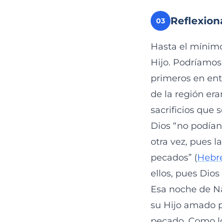
Reflexion
03
Hasta el mínimo
Hijo. Podríamos
primeros en ent
de la región era
sacrificios que
Dios “no podían
otra vez, pues l
pecados” (
Hebre
ellos, pues Dio
Esa noche de N
su Hijo amado pa
pecado. Como lo