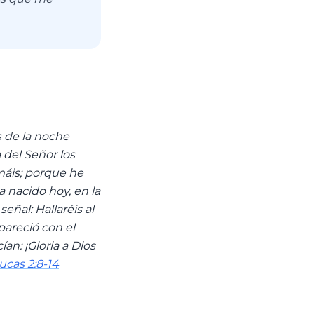
s de la noche
a del Señor los
emáis; porque he
 nacido hoy, en la
eñal: Hallaréis al
areció con el
an: ¡Gloria a Dios
ucas 2:8-14