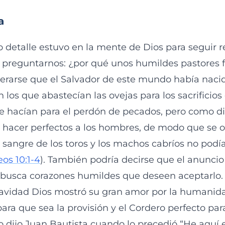
a
 detalle estuvo en la mente de Dios para seguir r
 preguntarnos: ¿por qué unos humildes pastores f
erarse que el Salvador de este mundo había naci
n los que abastecían las ovejas para los sacrificios
 se hacían para el perdón de pecados, pero como di
 hacer perfectos a los hombres, de modo que se o
a sangre de los toros y los machos cabríos no podía
os 10:1-4
). También podría decirse que el anuncio
s busca corazones humildes que deseen aceptarlo.
avidad Dios mostró su gran amor por la humanid
ra que sea la provisión y el Cordero perfecto para
 dijo Juan Bautista cuando lo precedió “He aquí 