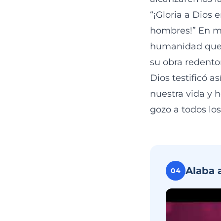
“¡Gloria a Dios 
hombres!” En me
humanidad que 
su obra redento
Dios testificó a
nuestra vida y 
gozo a todos lo
Alaba 
04