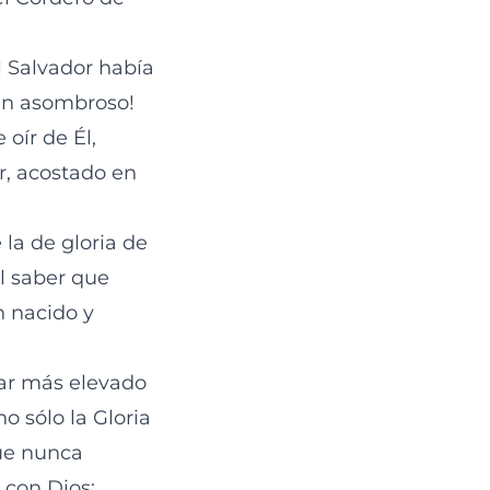
l Salvador había
tan asombroso!
oír de Él,
r, acostado en
 la de gloria de
l saber que
n nacido y
gar más elevado
o sólo la Gloria
que nunca
 con Dios: