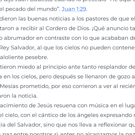
 el pecado del mundo”.
Juan 1:29
.
dieron las buenas noticias a los pastores de que e
itaron a recibir al Cordero de Dios. ¡Qué anuncio 
go abrumador en contraste con lo que acababan de 
 Rey Salvador, al que los cielos no pueden contene
loliente pesebre.
tieron miedo al principio ante tanto resplandor de
 en los cielos, pero después se llenaron de gozo a
Mesías prometido, por eso corrieron a ver al recié
on la noticia.
 nacimiento de Jesús resuena con música en el lu
el cielo, con el cántico de los ángeles expresando n
ia del Salvador, sino que nos lleva a reflexionar 
 paz entre nosotros si antes no alcanzamos la paz