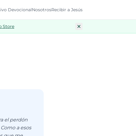
ivo Devocional
Nosotros
Recibir a Jesús
p Store
ra el perdón
. Como a esos
los que me