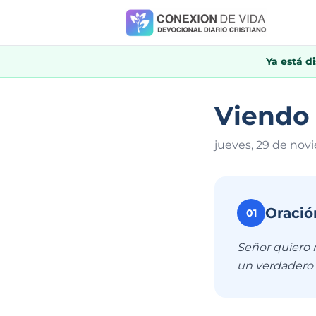
Ya está d
Viendo l
jueves, 29 de nov
Oració
01
Señor quiero m
un verdadero s