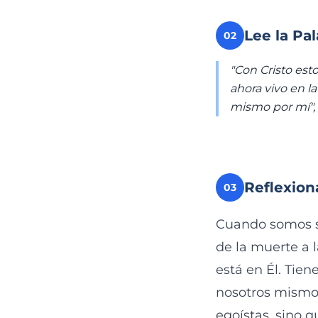
Lee la Pa
02
"Con Cristo esto
ahora vivo en la
mismo por mí",
Reflexion
03
Cuando somos sa
de la muerte a 
está en Él. Tie
nosotros mismos
egoístas, sino q