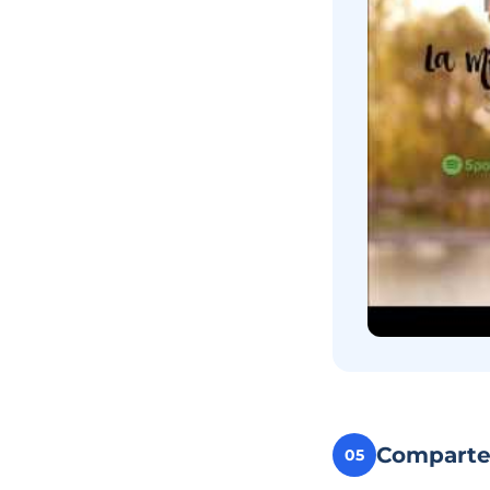
Compart
05