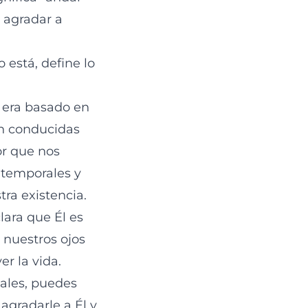
o agradar a
o está, define lo
 era basado en
an conducidas
or que nos
 temporales y
tra existencia.
lara que Él es
 nuestros ojos
er la vida.
nales, puedes
agradarle a Él y