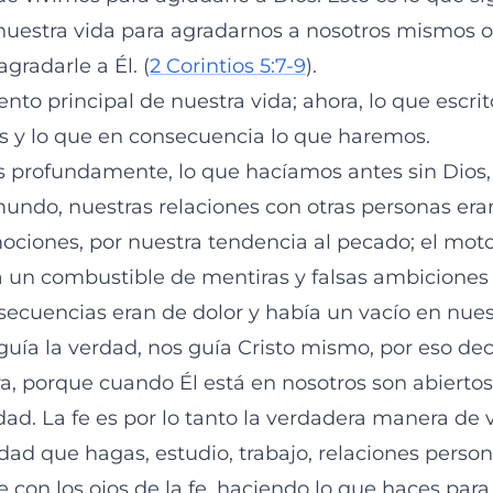
r nuestra vida para agradarnos a nosotros mismos 
agradarle a Él. (
2 Corintios 5:7-9
).
ento principal de nuestra vida; ahora, lo que escrit
 y lo que en consecuencia lo que haremos.
s profundamente, lo que hacíamos antes sin Dios,
undo, nuestras relaciones con otras personas er
ociones, por nuestra tendencia al pecado; el mot
 un combustible de mentiras y falsas ambiciones
secuencias eran de dolor y había un vacío en nues
guía la verdad, nos guía Cristo mismo, por eso dec
a, porque cuando Él está en nosotros son abiertos
idad. La fe es por lo tanto la verdadera manera de v
idad que hagas, estudio, trabajo, relaciones perso
 con los ojos de la fe, haciendo lo que haces para 