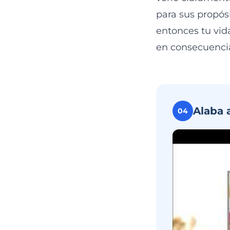
para sus propós
entonces tu vid
en consecuencia
Alaba 
04