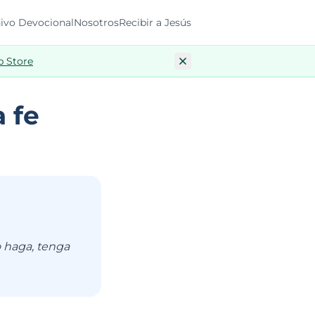
ivo Devocional
Nosotros
Recibir a Jesús
p Store
a fe
o haga, tenga