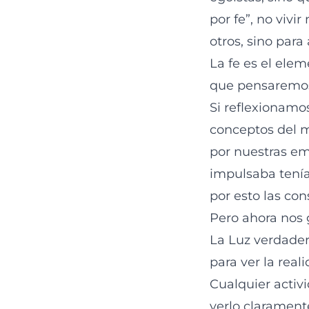
por fe”, no vivi
otros, sino para 
La fe es el elem
que pensaremos
Si reflexionamo
conceptos del m
por nuestras em
impulsaba tenía
por esto las con
Pero ahora nos 
La Luz verdader
para ver la real
Cualquier activ
verlo claramente