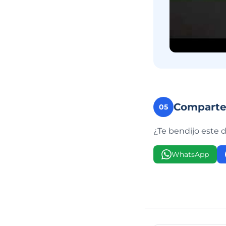
Compart
05
¿Te bendijo este 
WhatsApp