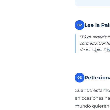
Lee la Pa
02
"Tú guardarás e
confiado. Confi
de los siglos.",
I
Reflexion
03
Cuando estamos 
en ocasiones ha 
mundo quieren qu