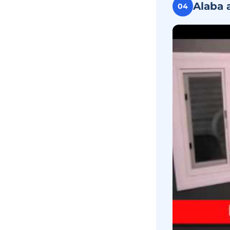
Alaba 
04