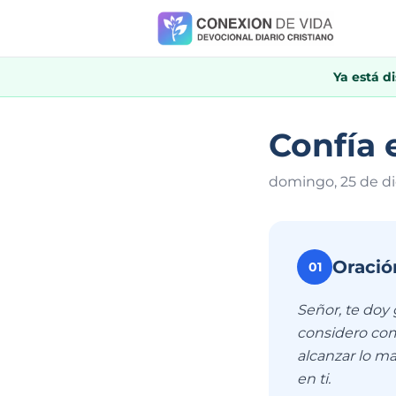
Ya está d
Confía
domingo, 25 de d
Oració
01
Señor, te doy
considero com
alcanzar lo ma
en ti.