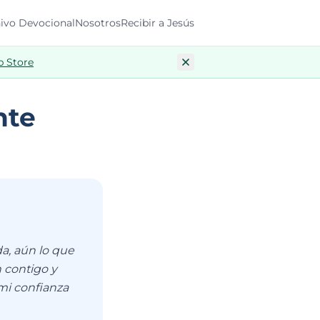
ivo Devocional
Nosotros
Recibir a Jesús
p Store
nte
a, aún lo que
 contigo y
 mi confianza