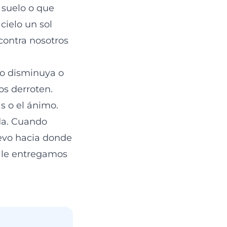
 suelo o que
cielo un sol
 contra nosotros
no disminuya o
os derroten.
s o el ánimo.
da. Cuando
evo hacia donde
 le entregamos