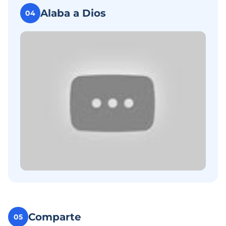
Alaba a Dios
04
Comparte
05