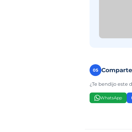
Compart
05
¿Te bendijo este 
WhatsApp