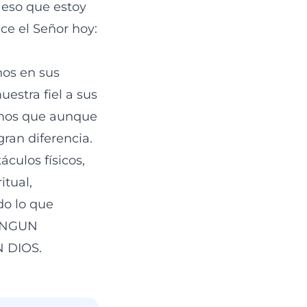
 eso que estoy
ce el Señor hoy:
nos en sus
estra fiel a sus
emos que aunque
gran diferencia.
culos físicos,
itual,
do lo que
NINGUN
 DIOS.