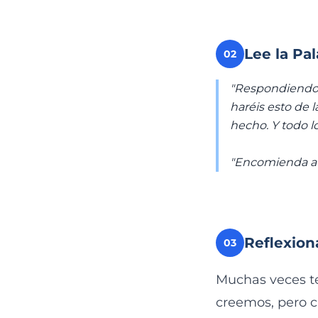
Lee la Pa
02
"Respondiendo Je
haréis esto de l
hecho. Y todo lo
"Encomienda a J
Reflexion
03
Muchas veces te
creemos, pero cu