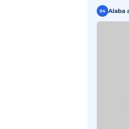
Alaba 
04