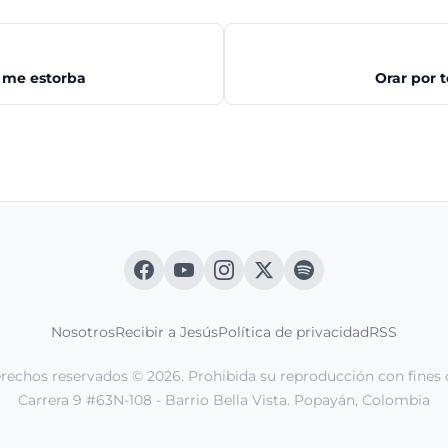
e me estorba
Orar por 
Nosotros
Recibir a Jesús
Política de privacidad
RSS
erechos reservados © 2026. Prohibida su reproducción con fines 
Carrera 9 #63N-108 - Barrio Bella Vista. Popayán, Colombia