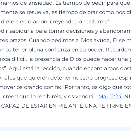
lenamos de ansiedad. Es tiempo de pedir para que
mente se resuelva, es tiempo de orar como nos di
diereis en oración, creyendo, lo recibiréis”.
dir sabiduría para tomar decisiones y abandonar
tes brazos. Cuando pedimos a Dios ayuda, Él se mu
mos tener plena confianza en su poder. Record
ezca difícil, la presencia de Dios puede hacer una 
s”. Aquí está la lección, cuando encontramos obstá
nales que quieren detener nuestro progreso espir
overlos orando con fe: “Por tanto, os digo que to
, creed que lo recibiréis, y os vendrá”.
Mar 11:24
. 
CAPAZ DE ESTAR EN PIE ANTE UNA FE FIRME EN