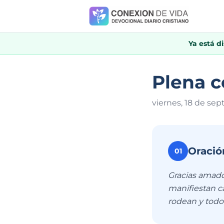
Ya está d
Plena c
viernes, 18 de se
Oració
01
Gracias amado
manifiestan c
rodean y todo