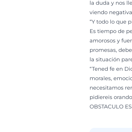
la duda y nos l
viendo negativa
“Y todo lo que pi
Es tiempo de pe
amorosos y fuer
promesas, debe
la situación par
“Tened fe en Dio
morales, emocio
necesitamos rem
pidiereis orando
OBSTACULO ES 