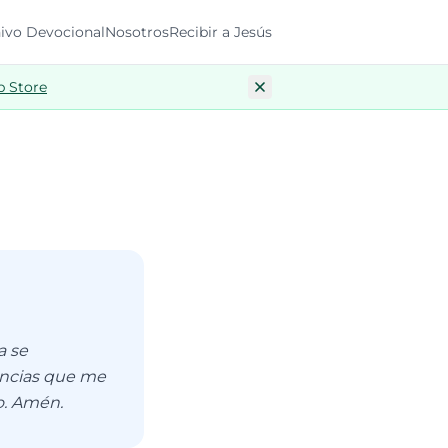
ivo Devocional
Nosotros
Recibir a Jesús
p Store
a se
ancias que me
o. Amén.