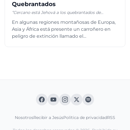
Quebrantados
“Cercano está Jehová a los quebrantados de
corazón”; Salmos 34:18a
En algunas regiones montañosas de Europa,
Asia y África está presente un carroñero en
peligro de extinción llamado el
quebrantahuesos. Lo peculiar de es...
Nosotros
Recibir a Jesús
Política de privacidad
RSS