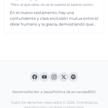
“Pero al que obra, no se le cuenta el salario como
gracia, sino como deuda; mas al que no obra, sino
En el nuevo testamento, hay una
cree en aquel que justifica al impío, su fe le es
contundente y clara exclusión mutua entre el
contada por justicia.”, Romanos 4:4-5
obrar humano y la gracia, demostrando que
son contrarias. Si una se activa,...
Nosotros
Recibir a Jesús
Política de privacidad
RSS
Todos los derechos reservados © 2026. Prohibida su
reproducción con fines comerciales.