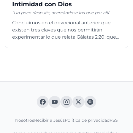
Intimidad con Dios
“Un poco después, acercándose los que por allí
estaban, dijeron a Pedro: Verdaderamente también
Concluímos en el devocional anterior que
tú eres de ellos, porque aun tu manera de hablar te
existen tres claves que nos permitirán
descubre”. Mateo 26:73
experimentar lo que relata Gálatas 2:20: que
Cristo, quien es el que viv...
Nosotros
Recibir a Jesús
Política de privacidad
RSS