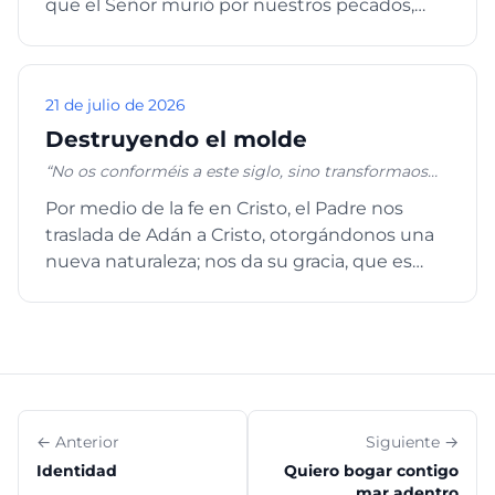
pierda su vida por causa de mí y del evangelio, la
que el Señor murió por nuestros pecados,
salvará.” Marcos 8:34-35
sino también saber que nosotro...
21 de julio de 2026
Destruyendo el molde
“No os conforméis a este siglo, sino transformaos
por medio de la renovación de vuestro
Por medio de la fe en Cristo, el Padre nos
entendimiento, para que comprobéis cuál sea la
traslada de Adán a Cristo, otorgándonos una
buena voluntad de Dios, agradable y perfecta.”
Romanos 12:2
nueva naturaleza; nos da su gracia, que es
Cristo mismo y con Él ...
← Anterior
Siguiente →
Identidad
Quiero bogar contigo
mar adentro