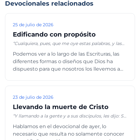
Devocionales relacionados
25 de julio de 2026
Edificando con propósito
“Cualquiera, pues, que me oye estas palabras, y las
hace, le compararé a un hombre prudente, que
Podemos ver a lo largo de las Escrituras, las
edificó su casa sobre la roca. Descendió lluvia, y
diferentes formas o diseños que Dios ha
vinieron ríos, y soplaron vientos, y golpearon contra
aquella casa; y no cayó, porque estaba fundada
dispuesto para que nosotros los llevemos a
sobre la roca.” Mateo 7:24-25
cabo en las diferentes ...
23 de julio de 2026
Llevando la muerte de Cristo
“Y llamando a la gente y a sus discípulos, les dijo: Si
alguno quiere venir en pos de mí, niéguese a sí
Hablamos en el devocional de ayer, lo
mismo, y tome su cruz, y sígame. Porque todo el
necesario que resulta no solamente conocer
que quiera salvar su vida, la perderá; y todo el que