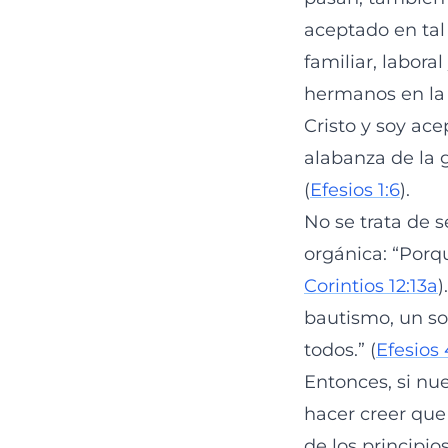
aceptado en tal
familiar, laboral
hermanos en la 
Cristo y soy ace
alabanza de la g
(
Efesios 1:6
).
No se trata de s
orgánica: “Porq
Corintios 12:13a
)
bautismo, un so
todos.” (
Efesios 
Entonces, si nu
hacer creer que
de los principi