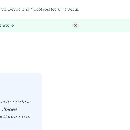
ivo Devocional
Nosotros
Recibir a Jesús
p Store
al trono de la
cultades
l Padre, en el