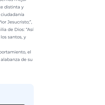
 distinta y
a ciudadanía
or Jesucristo;”,
lia de Dios: “Así
los santos, y
portamiento, el
a alabanza de su