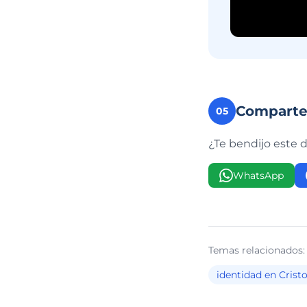
Compart
05
¿Te bendijo este 
WhatsApp
Temas relacionados:
identidad en Crist