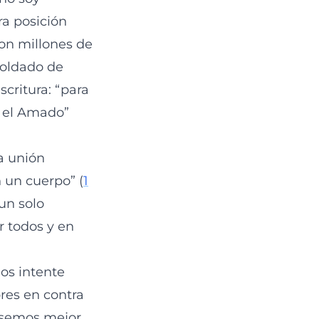
ra posición
 con millones de
soldado de
scritura: “para
n el Amado”
na unión
 un cuerpo” (
1
 un solo
r todos y en
os intente
res en contra
ensemos mejor