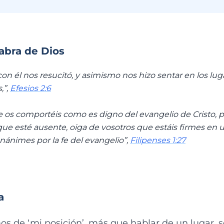
labra de Dios
on él nos resucitó, y asimismo nos hizo sentar en los luga
,”,
Efesios 2:6
 os comportéis como es digno del evangelio de Cristo, p
 que esté ausente, oiga de vosotros que estáis firmes en 
ánimes por la fe del evangelio”,
Filipenses 1:27
a
 de ‘mi posición’, más que hablar de un lugar, se