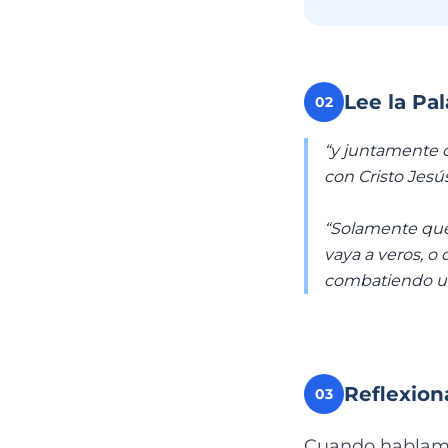
Lee la Pa
02
“y juntamente c
con Cristo Jesús
“Solamente que
vaya a veros, o
combatiendo un
Reflexion
03
Cuando hablamos