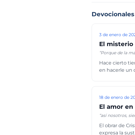
Devocionales
3 de enero de 20
El misterio 
“Porque de la m
tienen la misma función, así nosotros, siendo muchos, somos
Hace cierto ti
miembros los uno
en hacerle un 
18 de enero de 2
El amor en 
“así nosotros, s
otros. De manera que, teniendo diferentes dones, según la gracia que nos es dada, si el de
El obrar de Cristo, se manifiesta plenamente en la iglesia, a través del
profecía, úsese conforme a la medida
expresa la sust
enseñanza; el que exhorta, en la exhortación; el que reparte, con liberalidad; el que preside, con