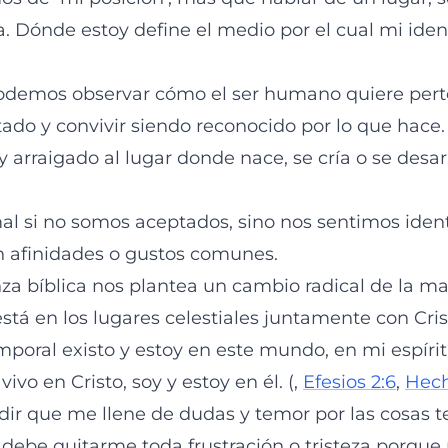
a. Dónde estoy define el medio por el cual mi id
podemos observar cómo el ser humano quiere pert
tado y convivir siendo reconocido por lo que hace
arraigado al lugar donde nace, se cría o se desar
l si no somos aceptados, sino nos sentimos ident
 afinidades o gustos comunes.
za bíblica nos plantea un cambio radical de la m
está en los lugares celestiales juntamente con Cri
poral existo y estoy en este mundo, en mi espíritu
vivo en Cristo, soy y estoy en él. (,
Efesios 2:6
,
Hech
ir que me llene de dudas y temor por las cosas 
debe quitarme toda frustración o tristeza porque