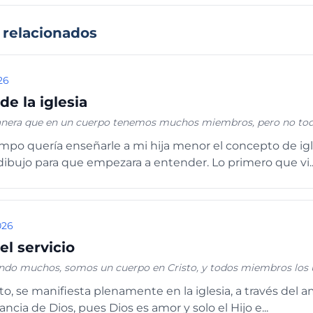
 relacionados
26
de la iglesia
anera que en un cuerpo tenemos muchos miembros, pero no to
 un cuerpo en Cristo, y todos
empo quería enseñarle a mi hija menor el concepto de igl
s de los otros” Romanos 12:4-5
dibujo para que empezara a entender. Lo primero que vi..
026
el servicio
iendo muchos, somos un cuerpo en Cristo, y todos miembros los 
 amor. El amor
 de la fe; o si de servicio, en servir; o el que enseña, en la
ancia de Dios, pues Dios es amor y solo el Hijo e...