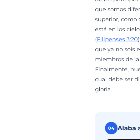
que somos difer
superior, como 
está en los ciel
(
Filipenses 3:20
que ya no sois 
miembros de la f
Finalmente, nue
cual debe ser d
gloria.
Alaba 
04