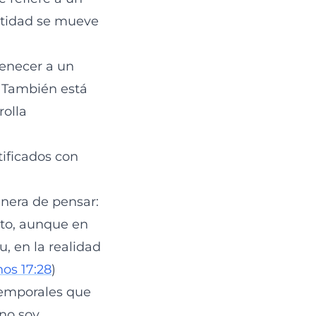
entidad se mueve
enecer a un
. También está
rolla
ificados con
anera de pensar:
sto, aunque en
, en la realidad
os 17:28
)
temporales que
 no soy