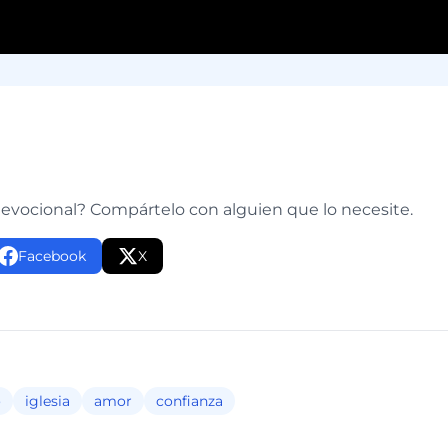
e
devocional? Compártelo con alguien que lo necesite.
Facebook
X
o
iglesia
amor
confianza