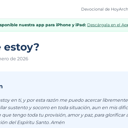
Devocional de Hoy
Arch
isponible nuestra app para iPhone y iPad:
Descárgala en el Ap
 estoy?
nero de 202
6
n
stoy en ti, y por esta razón me puedo acercar libremente 
allar sustento y socorro en toda situación, aun en mis difi
 que tengo toda tu provisión, amor y paz, para glorificar a
ción del Espíritu Santo. Amén