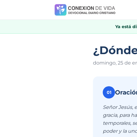
Ya está d
¿Dónde
domingo, 25 de e
Oració
01
Señor Jesús, e
gracia, para h
temporales, se
poder y la un