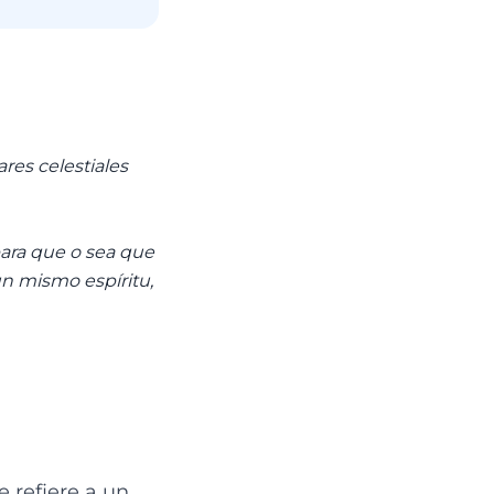
res celestiales
ara que o sea que
un mismo espíritu,
 refiere a un