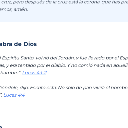
cruz, pero después de la cruz está la corona, que has pr
mamos, amén.
labra de Dios
l Espíritu Santo, volvió del Jordán, y fue llevado por el Espí
as, y era tentado por el diablo. Y no comió nada en aquell
o hambre”.
Lucas 4:1-2
éndole, dijo: Escrito está: No sólo de pan vivirá el hombr
”.
Lucas 4:4
a