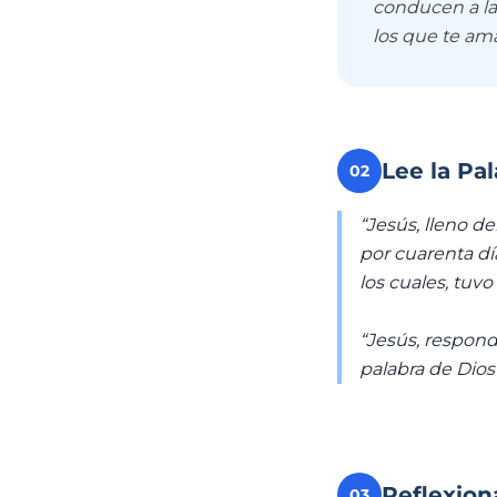
conducen a la 
los que te a
Lee la Pa
02
“Jesús, lleno de
por cuarenta dí
los cuales, tuv
“Jesús, respondi
palabra de Dios
Reflexion
03