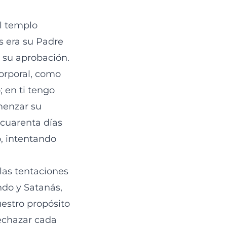
l templo
s era su Padre
 su aprobación.
corporal, como
; en ti tengo
menzar su
r cuarenta días
ó, intentando
las tentaciones
ndo y Satanás,
estro propósito
echazar cada