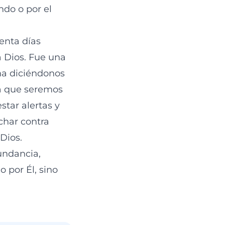
do o por el
renta días
 Dios. Fue una
ina diciéndonos
ña que seremos
star alertas y
uchar contra
Dios.
undancia,
o por Él, sino