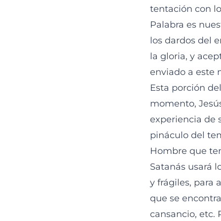
tentación con l
Palabra es nues
los dardos del 
la gloria, y ace
enviado a este
Esta porción de
momento, Jesús 
experiencia de s
pináculo del te
Hombre que tení
Satanás usará l
y frágiles, para
que se encontra
cansancio, etc.