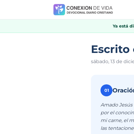
Ya está d
Escrito
sábado, 13 de dic
Oració
01
Amado Jesús h
por el conocim
mi carne, el 
las tentacione