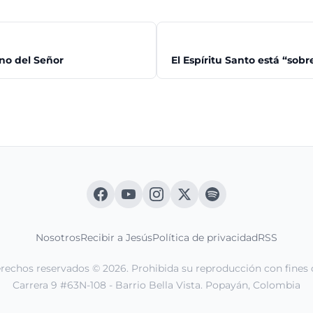
no del Señor
El Espíritu Santo está “sobr
Nosotros
Recibir a Jesús
Política de privacidad
RSS
erechos reservados © 2026. Prohibida su reproducción con fines 
Carrera 9 #63N-108 - Barrio Bella Vista. Popayán, Colombia