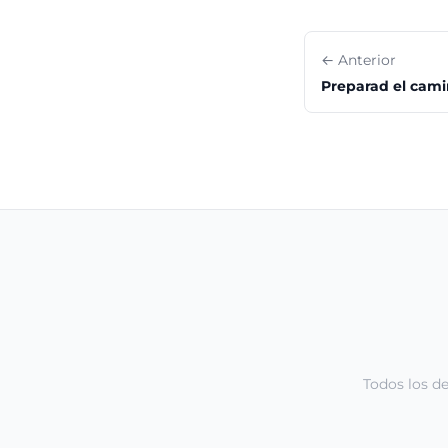
← Anterior
Preparad el cami
Todos los d