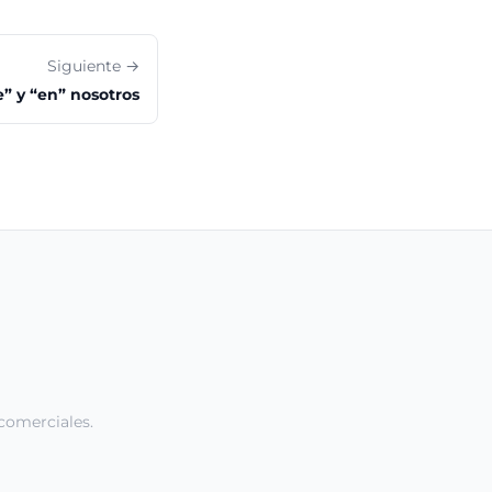
Siguiente →
e” y “en” nosotros
comerciales.