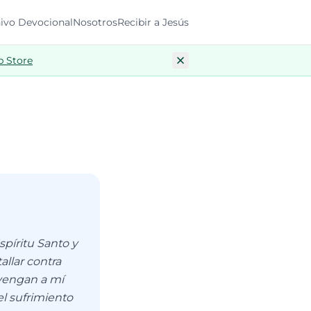
ivo Devocional
Nosotros
Recibir a Jesús
p Store
píritu Santo y
llar contra
 vengan a mí
el sufrimiento