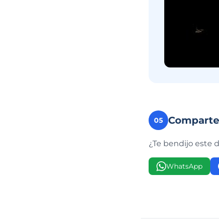
Compart
05
¿Te bendijo este 
WhatsApp