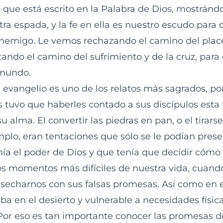
o que está escrito en la Palabra de Dios, mostrán
tra espada, y la fe en ella es nuestro escudo para
enemigo. Le vemos rechazando el camino del place
ptando el camino del sufrimiento y de la cruz, para 
 mundo.
l evangelio es uno de los relatos más sagrados, p
tuvo que haberles contado a sus discípulos esta
u alma. El convertir las piedras en pan, o el tirars
mplo, eran tentaciones que sólo se le podían prese
a el poder de Dios y que tenía que decidir cómo 
os momentos más difíciles de nuestra vida, cuand
 asecharnos con sus falsas promesas. Así como en e
ba en el desierto y vulnerable a necesidades físic
 Por eso es tan importante conocer las promesas d