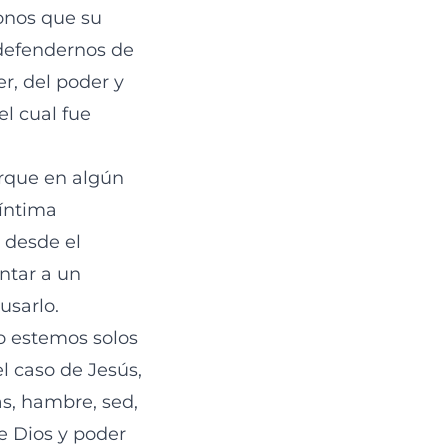
donos que su
 defendernos de
r, del poder y
el cual fue
orque en algún
 íntima
e desde el
ntar a un
usarlo.
o estemos solos
l caso de Jesús,
as, hambre, sed,
e Dios y poder