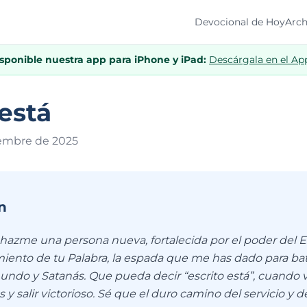
Devocional de Hoy
Arch
isponible nuestra app para iPhone y iPad:
Descárgala en el Ap
 está
iembre de 202
5
n
azme una persona nueva, fortalecida por el poder del Es
iento de tu Palabra, la espada que me has dado para bata
mundo y Satanás. Que pueda decir “escrito está”, cuando
s y salir victorioso. Sé que el duro camino del servicio y d