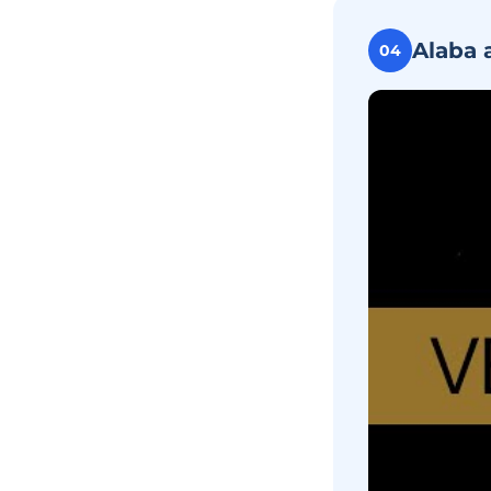
Alaba 
04