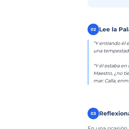
Lee la Pa
02
“Y entrando él e
una tempestad t
“Y él estaba en 
Maestro, ¿no ti
mar: Calla, enm
Reflexion
03
En una ocasión 