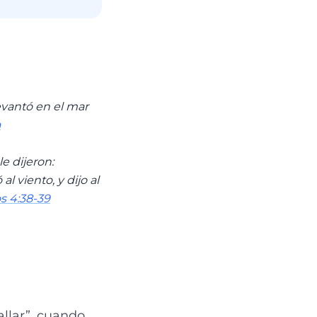
levantó en el mar
a
e dijeron:
 viento, y dijo al
s 4:38-39
allar”, cuando