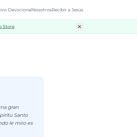
ivo Devocional
Nosotros
Recibir a Jesús
p Store
una gran
píritu Santo
ndo le miro es