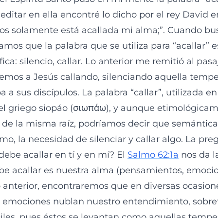
ditar en ella encontré lo dicho por el rey David e
ios solamente está acallada mi alma;”. Cuando b
mos que la palabra que se utiliza para “acallar” 
emos a Jesús callando, silenciando aquella temp
 a sus discípulos. La palabra “callar”, utilizada e
el griego siopáo (σιωπάω), y aunque etimológicam
n de la misma raíz, podríamos decir que semánt
o, la necesidad de silenciar y callar algo. La pre
debe acallar en tí y en mí? El
Salmo 62:1a
nos da la
be acallar es nuestra alma (pensamientos, emocio
o anterior, encontraremos que en diversas ocasion
 emociones nublan nuestro entendimiento, sobre
íciles, pues éstos se levantan como aquellas tempe