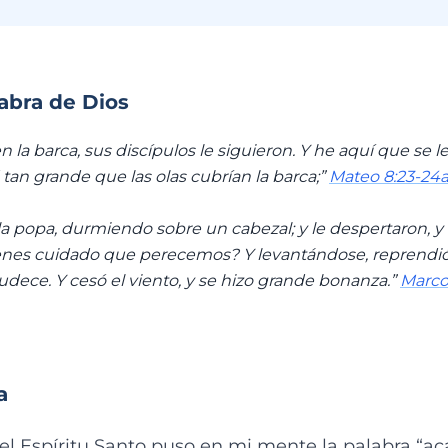
labra de Dios
n la barca, sus discípulos le siguieron. Y he aquí que se 
an grande que las olas cubrían la barca;”
Mateo 8:23-24
la popa, durmiendo sobre un cabezal; y le despertaron, y l
enes cuidado que perecemos? Y levantándose, reprendió al
udece. Y cesó el viento, y se hizo grande bonanza.”
Marco
a
el Espíritu Santo puso en mi mente la palabra “ac