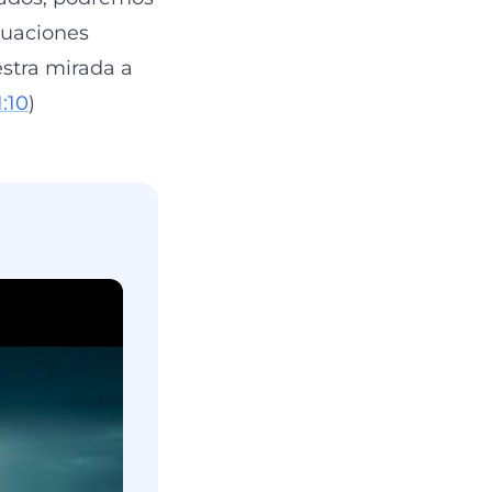
tuaciones
estra mirada a
1:10
)