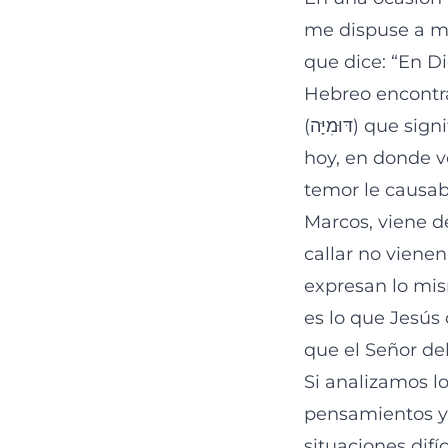
me dispuse a me
que dice: “En D
Hebreo encontra
(דּוּמִיָּה) que significa: silencio, callar. Lo anterior me remitió al pasaje principal de
hoy, en donde v
temor le causaba
Marcos, viene d
callar no viene
expresan lo mism
es lo que Jesús 
que el Señor de
Si analizamos l
pensamientos y
situaciones dif