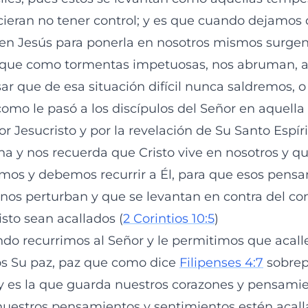
cieran no tener control; y es que cuando dejamos
 en Jesús para ponerla en nosotros mismos surg
 que como tormentas impetuosas, nos abruman, a
ar que de esa situación difícil nunca saldremos, o
omo le pasó a los discípulos del Señor en aquella 
or Jesucristo y por la revelación de Su Santo Espíri
na y nos recuerda que Cristo vive en nosotros y q
s y debemos recurrir a Él, para que esos pensa
os perturban y que se levantan en contra del co
isto sean acallados (
2 Corintios 10:5
)
o recurrimos al Señor y le permitimos que acall
 Su paz, paz que como dice
Filipenses 4:7
sobrep
 es la que guarda nuestros corazones y pensamie
nuestros pensamientos y sentimientos estén acal