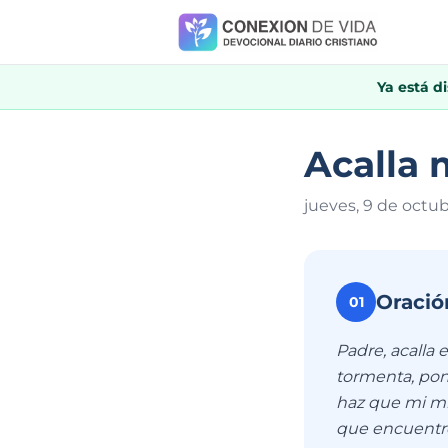
Ya está d
Acalla 
jueves, 9 de octu
Oració
01
Padre, acalla
tormenta, pon
haz que mi mi
que encuentro