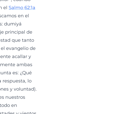
n el
Salmo 62:1a
uscamos en el
es: dumiyá
estad que tanto
n el evangelio de
ente acallar y
icamente ambas
gunta es: ¿Qué
 respuesta, lo
nes y voluntad).
es nuestros
todo en
stades y vientos