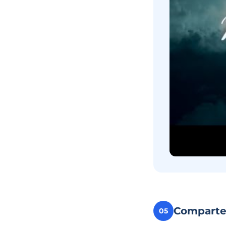
Compart
05