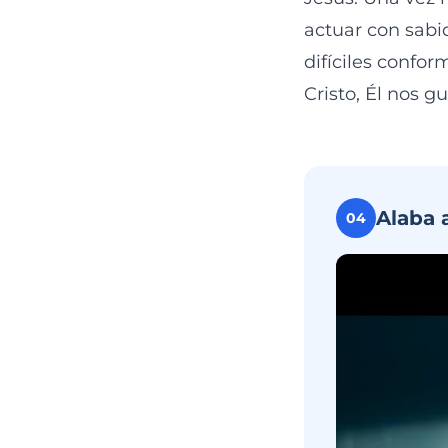
actuar con sabi
difíciles confor
Cristo, Él nos g
Alaba 
04