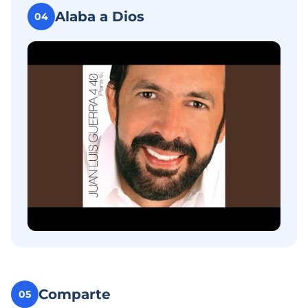
Alaba a Dios
04
Comparte
05