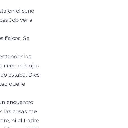
stá en el seno
es Job ver a
 físicos. Se
entender las
rar con mis ojos
ado estaba. Dios
tad que le
r un encuentro
as las cosas me
dre, ni al Padre