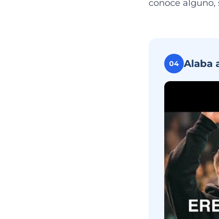
conoce alguno, si
Alaba 
04