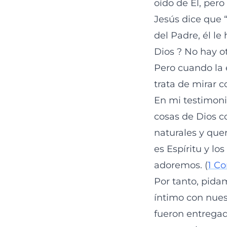
oído de Él, pero
Jesús dice que “
del Padre, él le
Dios ? No hay ot
Pero cuando la e
trata de mirar co
En mi testimoni
cosas de Dios co
naturales y que
es Espíritu y lo
adoremos. (
1 Co
Por tanto, pidam
íntimo con nues
fueron entregada