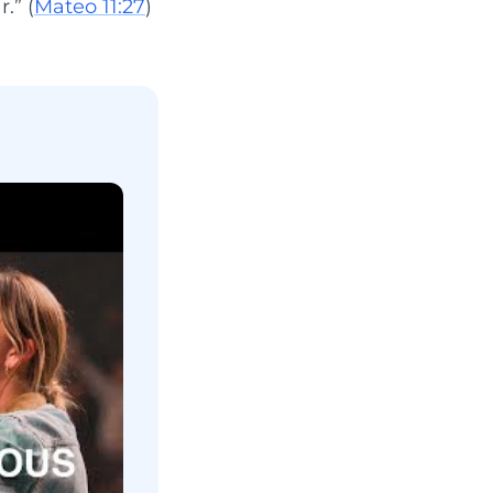
.” (
Mateo 11:27
)