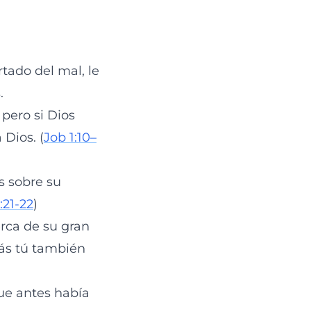
tado del mal, le
.
 pero si Dios
Dios. (
Job 1:10–
s sobre su
:21-22
)
rca de su gran
rás tú también
ue antes había