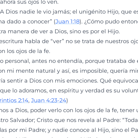
 ahora sus ojos lo ven.
A Dios nadie le vio jamás; el unigénito Hijo, que e
 ha dado a conocer” (
Juan 1:18
). ¿Cómo pudo entonc
ra manera de ver a Dios, sino es por el Hijo.
scritura habla de “ver” no se trata de nuestros ojos
n los ojos de la fe.
o personal, antes no entendía, porque trataba de 
n mi mente natural y así, es imposible, quería mi
ría sentir a Dios con mis emociones. Qué equivoc
s que lo adoramos, en espíritu y verdad es su volun
rintios 2:14
,
Juan 4:23-24
)
os a Dios, poder verlo con los ojos de la fe, tene
tro Salvador; Cristo que nos revela al Padre: “Tod
s por mi Padre; y nadie conoce al Hijo, sino el Pa