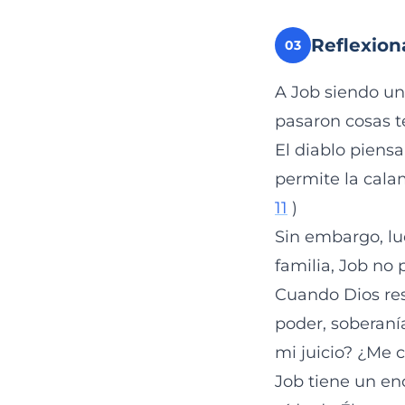
Reflexion
03
A Job siendo un
pasaron cosas te
El diablo piensa
permite la cala
11
)
Sin embargo, lue
familia, Job no 
Cuando Dios res
poder, soberaní
mi juicio? ¿Me c
Job tiene un en