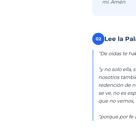
mi. Amén
Lee la Pa
02
“De oídas te hab
“y no solo ella
nosotros tambi
redención de n
se ve, no es es
que no vemos, 
“porque por fe 