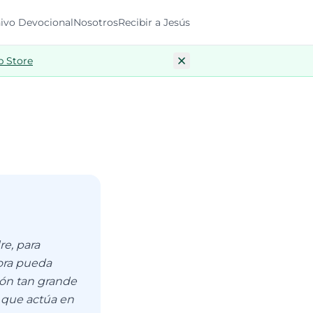
ivo Devocional
Nosotros
Recibir a Jesús
p Store
re, para
ora pueda
ión tan grande
u que actúa en