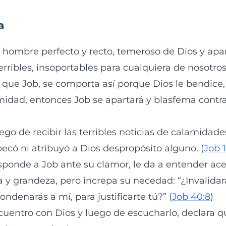
a
 hombre perfecto y recto, temeroso de Dios y apar
rribles, insoportables para cualquiera de nosotros
 que Job, se comporta así porque Dios le bendice,
midad, entonces Job se apartará y blasfema contra 
go de recibir las terribles noticias de calamidade
pecó ni atribuyó a Dios despropósito alguno. (
Job 1
ponde a Job ante su clamor, le da a entender ace
a y grandeza, pero increpa su necedad: “¿Invalida
ondenarás a mí, para justificarte tú?” (
Job 40:8
)
cuentro con Dios y luego de escucharlo, declara q