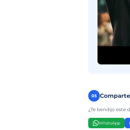
Compart
05
¿Te bendijo este 
WhatsApp